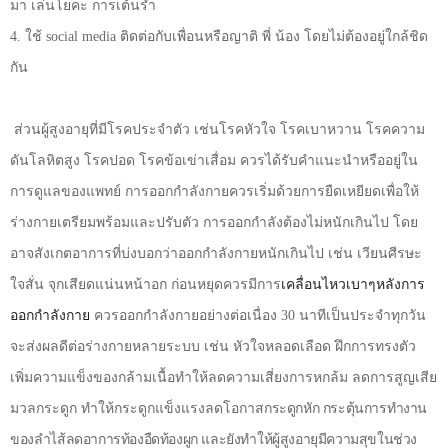
มา เล่นโยคะ การเต้นรำ
4. ใช้
social media
ติดต่อกับเพื่อนหรือญาติ พี่ น้อง โดยไม่ต้องอยู่ใกล้ชิด
กัน
ส่วนผู้สูงอายุที่มีโรคประจำตัว เช่นโรคหัวใจ โรคเบาหวาน โรคความ
ดันโลหิตสูง โรคปอด โรคข้อเข่าเสื่อม ควรได้รับคำแนะนำหรืออยู่ใน
การดูแลของแพทย์ การออกกำลังกายควรเริ่มด้วยการยืดเหยียดเพื่อให้
ร่างกายเตรียมพร้อมและปรับตัว การออกกำลังต้องไม่หนักเกินไป โดย
อาจสังเกตอาการที่บ่งบอกว่าออกกำลังกายหนักเกินไป เช่น เวียนศีรษะ
ใจสั่น จุกเสียดแน่นหน้าอก ก่อนหยุดควรมีการ
เคลื่อนไหวเบาๆหลังการ
ออกกำลังกาย
ควรออกกำลังกายอย่างต่อเนื่อง 30 นาทีเป็นประจำทุกวัน
จะส่งผลดีต่อร่างกายหลายระบบ เช่น หัวใจหลอดเลือด ฝึกการทรงตัว
เพิ่มความแข็งของกล้ามเนื้อทำให้ลดความเสี่ยงการหกล้ม ลดการสูญเสีย
มวลกระดูก ทำให้กระดูกแข็งแรงลดโอกาส
กระดูกหัก กระตุ้นการทำงาน
ของลำไส้ลดอาการท้องอืดท้องผูก และยังทำให้ผู้สูงอายุมีความสุขในช่วง