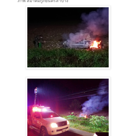
ภาพ สมาคมกู้ภัยนครลำปาง