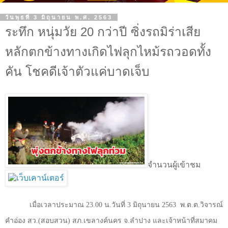
วันพุธที่ 3 มิถุนายน พ.ศ. 2563
ระทึก หนุ่มวัย 20 กว่าปี ซิ่งรถมิร่าเสีย
หลักตกข้างทางเกิดไฟลุกไหม้รถวอดทั้ง
คัน โชคดีเจ้าตัวแค่บาดเจ็บ
จำนวนผู้เข้าชม
เมื่อเวลาประมาณ
23.00
น.วันที่ 3 มิถุนายน 2563
พ.ต.ต.วิจารณ์
คำอ่อง สว.(สอบสวน) สภ.เขลางค์นคร จ.ลำปาง และเจ้าหน้าที่สมาคม