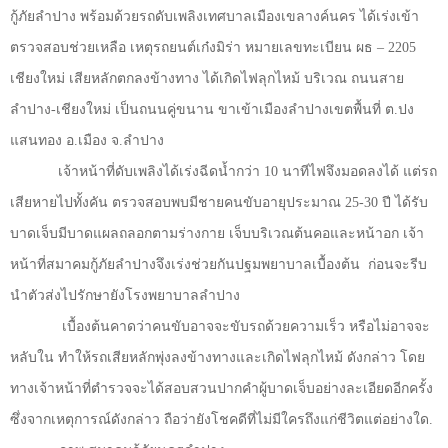
กู้ภัยลำปาง พร้อมด้วยรถดับเพลิงเทศบาลเมืองเขลางค์นคร ได้เร่งเข้า
ตรวจสอบช่วยเหลือ เหตุรถยนต์เก๋งมิร่า หมายเลขทะเบียน ผธ – 2205
เชียงใหม่ เสียหลักตกลงข้างทาง ได้เกิดไฟลุกไหม้ บริเวณ ถนนสาย
ลำปาง-เชียงใหม่ เป็นถนนคู่ขนาน ขาเข้าเมืองลำปางเขตพื้นที่ ต.ปง
แสนทอง อ.เมือง จ.ลำปาง
เจ้าหน้าที่ดับเพลิงได้เร่งฉีดน้ำกว่า 10 นาทีไฟจึงมอดลงได้ แต่รถ
เสียหายไปทั้งคัน ตรวจสอบพบมีชายคนขับอายุประมาณ
25-30
ปี ได้รับ
บาดเจ็บมีบาดแผลถลอกตามร่างกาย เจ็บบริเวณต้นคอและหน้าอก เจ้า
หน้าที่สมาคมกู้ภัยลำปางจึงเร่งช่วยกันปฐมพยาบาลเบื้องต้น
ก่อนจะรีบ
นำตัวส่งไปรักษายังโรงพยาบาลลำปาง
เบื้องต้นคาดว่าคนขับอาจจะขับรถด้วยความเร็ว หรือไม่อาจจะ
หลับใน ทำให้รถเสียหลักพุ่งลงข้างทางและเกิดไฟลุกไหม้ ดังกล่าว โดย
ทางเจ้าหน้าที่ตำรวจจะได้สอบสวนปากคำผู้บาดเจ็บอย่างละเอียดอีกครั้ง
ซึ่งจากเหตุการณ์ดังกล่าว ถือว่ายังโชคดีที่ไม่มีใครถึงแก่ชีวิตแต่อย่างใด.