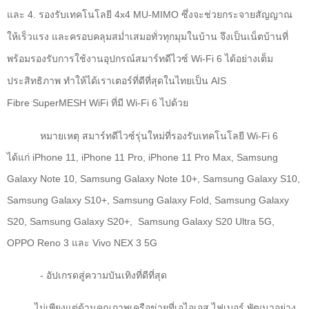
และ 4. รองรับเทคโนโลยี 4
x
4
MU-MIMO
ซึ่งจะช่วยกระจายสัญญาณ
ให้เร็วแรง และครอบคลุมสม่ำเสมอทั่วทุกมุมในบ้าน จึงเป็นเน็ตบ้านที่
พร้อมรองรับการใช้งานอุปกรณ์สมาร์ทดีไวซ์
Wi-Fi
6 ได้อย่างเต็ม
ประสิทธิภาพ ทำให้ได้เราเตอร์ที่ดีที่สุดในไทยเป็น
AIS
Fibre
SuperMESH WiFi
ที่มี
Wi-Fi
6 ไปด้วย
หมายเหตุ สมาร์ทดีไวซ์รุ่นใหม่ที่รองรับเทคโนโลยี
Wi-Fi
6
ได้แก่
iPhone
11
, iPhone
11
Pro, iPhone
11
Pro Max, Samsung
Galaxy Note
10
, Samsung Galaxy Note
10+
, Samsung Galaxy S
10
,
Samsung Galaxy S
10+
, Samsung Galaxy Fold, Samsung Galaxy
S
20
, Samsung Galaxy S
20+
,
Samsung Galaxy S
20
Ultra
5
G,
OPPO Reno
3 และ
Vivo NEX
3 5
G
- อัปเกรดสู่ความบันเทิงที่ดีที่สุด
ไม่เพียงแต่ด้านคุณภาพเครือข่ายที่เอไอเอส ไฟเบอร์ พัฒนาอย่าง