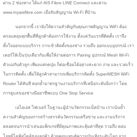
ผ่าน 2 ช่องทาง ได้แก่
AIS Fibre LINE Connect
และผ่าน
www.myaisfibre.com
เมื่อจับสัญญาณ
Wi-Fi
ที่บ้าน
นอกจากนี้ เรายังให้ความสำคัญกับคุณภาพสัญญาน
WiFi
ต้อง
ครอบคลุมทุกพื้นที่ที่ลูกค้าต้องการใช้งาน ตั้งแต่วันแรกที่ติดตั้ง เราจึง
ตั้งใจออกแบบบริการ การเข้าติดตั้งของช่าง รวมถึง ออกแบบอุปกรณ์
เรา
เตอร์ให้เป็นรุ่นเดียวกันเพื่อให้ง่ายต่อการ
Pairing
อุปกรณ์
Mesh Wi-Fi
ตัวแม่กับตัวลูก เพียงแค่กดปุ่ม
ก็ต่อเชื่อมได้อย่างสะดวก ง่าย และรวดเร็ว
ในการติดตั้ง เพื่อให้ลูกค้าสามารถเพิ่มบริการติดตั้ง
SuperMESH WiFi
Router
ได้ทันที ตอกย้ำมาตรฐานงานบริการที่เหนือระดับยิ่งกว่า โดย
การดูแลของช่างมืออาชีพแบบ
One Stop Service
เอไอเอส ไฟเบอร์ ในฐานะผู้นำนวัตกรรมเน็ตบ้าน เราเน้นย้ำ
ความสำคัญของการสร้างสรรค์นวัตกรรมเครือข่าย และงานบริการ
ตลอดจนการนำเสนอแพ็กเกจที่มีคุณภาพและคุ้มค่าที่สุด รวมถึง
ตอบ
โจทย์ไลฟ์สไตล์ของลูกค้า ด้วยคอนเทนต์ความบันเทิงระดับโลก จาก