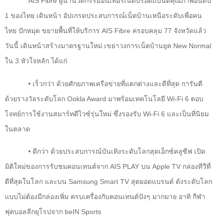
AIS Fibre
ผู้นำนวัตกรรมอินเทอร์เน็ตบรอดแบนด์คุณภาพอันดับ
1 ของไทย เดินหน้า อัปเกรดประสบการณ์เน็ตบ้านเหนือระดับเพื่อคน
ไทย ปักหมุด ขยายพื้นที่ให้บริการ
AIS Fibre
ครอบคลุม 77 จังหวัดแล้ว
วันนี้ เดินหน้าสร้างมาตรฐานใหม่ เขย่าวงการเน็ตบ้านยุค
New Normal
ใน 3 หัวใจหลัก ได้แก่
• เร็วกว่า ด้วยศักยภาพเครือข่ายที่แตกต่างและดีที่สุด การันตี
ด้วยรางวัลระดับโลก
Ookla Award
มาพร้อมเทคโนโลยี
Wi-Fi
6 ตอบ
โจทย์การใช้งานสมาร์ทดีไวซ์รุ่นใหม่ ซึ่งรองรับ
Wi-Fi
6 และเป็นที่นิยม
ในตลาด
• ดีกว่า ด้วยประสบการณ์บันเทิงระดับโลกสุดเอ็กซ์คลูซีฟ เปิด
มิติใหม่ของการรับชมคอนเทนต์จาก
AIS PLAY
บน
Apple TV
กล่องทีวีที่
ดีที่สุดในโลก และบน
Samsung Smart TV
สุดยอดแบรนด์
ดังระดับโลก
แบบไม่ต้องมีกล่องเพิ่ม ครบเครื่องกับคอนเทนต์ปังๆ มากมาย อาทิ กีฬา
ฟุตบอลลีกยุโรปจาก
beIN Sports