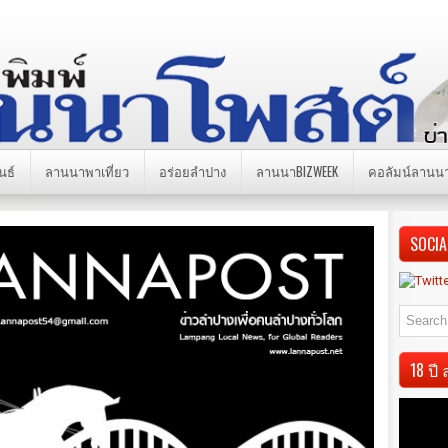
นธ์
ลานนาพาเที่ยว
อร่อยลำปาง
ลานนาBIZWEEK
คอลัมน์ลานน
SOCIA
18 ป