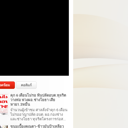
อดนิยม
คอลัมภ์
คุก 6 เดือนไม่รอ ฟันปลัดอบต.ทุจริต
วางท่อ พ่วงผอ.ช่างโยธา เสีย
หาย1.3หมื่น
จำนวนผู้เข้าชม ศาลสั่งจำคุก 6 เดือน
ไม่รออาญาปลัด อบต. ผอ.กองช่าง
และช่างโยธา ทุจริตโครงการก่อส...
ขนมเบื้องคุณตา-ข้าวมันป้าเหลียว