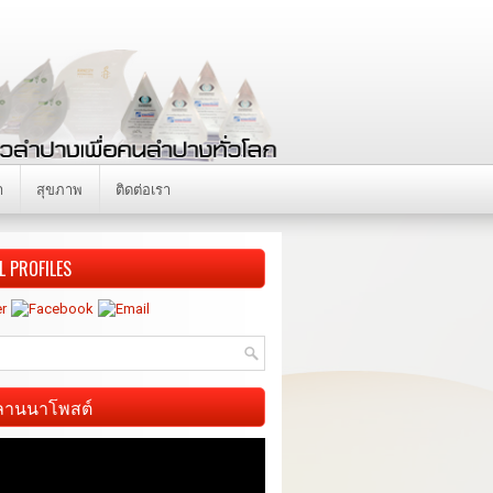
า
สุขภาพ
ติดต่อเรา
L PROFILES
ี ลานนาโพสต์