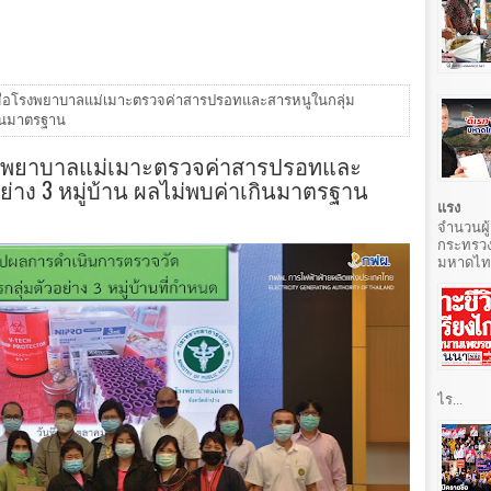
มมือโรงพยาบาลแม่เมาะตรวจค่าสารปรอทและสารหนูในกลุ่ม
กินมาตรฐาน
รงพยาบาลแม่เมาะตรวจค่าสารปรอทและ
่าง 3 หมู่บ้าน ผลไม่พบค่าเกินมาตรฐาน
แรง
จำนวนผู้
กระทรวง
มหาดไทยท
ไร...