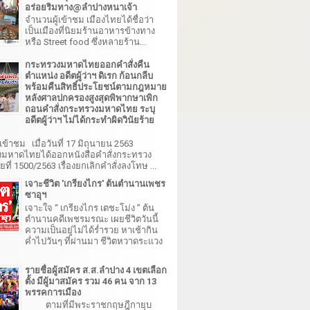
อร่อยริมทาง@ลำปางหนาเจ้า
จำนวนผู้เข้าชม เมืองไทยได้ชื่อว่า
เป็นเมืองที่นิยมร้านอาหารข้างทาง
หรือ Street food ซึ่งหลายร้าน...
กระทรวงมหาดไทยออกคำสั่งคืน
ตำแหน่ง อดีตผู้ว่าฯ ดิเรก ก้อนกลีบ
พร้อมคืนสิทธิ์ประโยชน์ตามกฎหมาย
หลังศาลปกครองสูงสุดพิพากษาเพิก
ถอนคำสั่งกระทรวงมหาดไทย ระบุ
อดีตผู้ว่าฯ ไม่ได้กระทำผิดวินัยร้าย
เข้าชม เมื่อวันที่ 17 มิถุนายน 2563
มหาดไทยได้ออกหนังสือคำสั่งกระทรวง
ี่ 1500/2563 เรื่องยกเลิกคำสั่งลงโทษ ...
เจาะชีวิต 'เกรียงไกร' ต้นตำนานเพชร
ซาอุฯ
เจาะใจ “ เกรียงไกร เตชะโม่ง ” ต้น
ตำนานคดีเพชรมรณะ เผยชีวิตวันนี้
ความเป็นอยู่ไม่ได้ร่ำรวย หาเช้ากิน
ค่ำไปวันๆ ที่ผ่านมา ชีวิตหวาดระแวง
รายชื่อผู้สมัคร ส.ส.ลำปาง 4 เขตเลือก
ตั้ง มีผู้มาสมัคร รวม 46 คน จาก 13
พรรคการเมือง
ตามที่มีพระราชกฤษฎีกายุบ