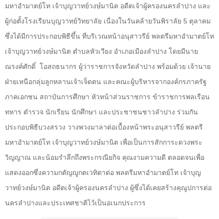
มหาอำมาตย์โท เจ้าบุญวาทย์วงษ์มานิต อดีตเจ้าผู้ครองนครลำปาง และ
ผู้ก่อตั้งโรงเรียนบุญวาทย์วิทยาลัย เนื่องในวันคล้ายวันพิราลัย
5
ตุลาคม
ซึ่งได้มีการประกอบพิธีขึ้น ที่บริเวณหน้าอนุสาวรีย์ พลตรีมหาอำมาตย์โท
เจ้าบุญวาทย์วงษ์มานิต ตำบลหัวเวียง อำเภอเมืองลำปาง โดยมีนาย
ณรงค์ศักดิ์
โอสถธนากร ผู้ว่าราชการจังหวัดลำปาง พร้อมด้วย เจ้านาย
ฝ่ายเหนือกลุ่มลูกหลานเจ้าเจ็ดตน และคณะผู้บริหารจากองค์กรภาครัฐ
ภาคเอกชน สถาบันการศึกษา หัวหน้าส่วนราชการ ข้าราชการพลเรือน
ทหาร ตำรวจ นักเรียน นักศึกษา และประชาชนชาวลำปาง ร่วมกัน
ประกอบพิธีบวงสรวง วางพวงมาลาต่อเบื้องหน้าพระอนุสาวรีย์ พลตรี
มหาอำมาตย์โท เจ้าบุญวาทย์วงษ์มานิต เพื่อเป็นการสักการะดวงพระ
วิญญาณ และน้อมรำลึกถึงพระกรณียกิจ คุณงามความดี ตลอดจนเพื่อ
แสดงออกซึ่งความกตัญญูกตเวทิตาต่อ พลตรีมหาอำมาตย์โท เจ้าบุญ
วาทย์วงษ์มานิต อดีตเจ้าผู้ครองนครลำปาง ผู้ซึ่งได้เคยสร้างคุณูปการต่อ
นครลำปางและประเทศชาติไว้เป็นอเนกประการ