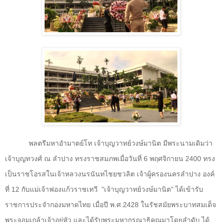
พลตรีมหาอำมาตย์โท เจ้าบุญวาทย์วงษ์มานิต มีพระนามเดิมว่า
เจ้าบุญทวงศ์ ณ ลำปาง ทรงราชสมภพเมื่อวันที่
6
พฤศจิกายน
2400
ทรง
เป็นราชโอรสในเจ้าหลวงนรนันทไชยชวลิต เจ้าผู้ครองนครลำปาง องค์
ที่
12
กับแม่เจ้าฟองแก้วราชเทวี
"เจ้าบุญวาทย์วงษ์มานิต" ได้เข้ารับ
ราชการประจำกองมหาดไทย เมื่อปี พ.ศ.
2428
ในรัชสมัยพระบาทสมเด็จ
พระจอมเกล้าเจ้าอยู่หัว และได้รับพระมหากรุณาธิคุณมาโดยลำดับ ได้