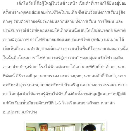
เด็กในวันนี้คือผู้ใหญ่ในวันข้างหน้า เป็นคำที่เรามักได้ยินอยู่บ่อย
ครั้งเพราะทุกคนย่อมเคยผ่านชีวิตในวัยเด็ก ซึ่งเป็นวัยแห่งการเรียนรู้สิ่ง
ต่างๆ รอบตัวจากองค์ประกอบหลากหลาย ทั้งการเรียน การฝึกฝน และ
ประสบการณ์ชีวิตที่หล่อหลอมให้เด็กคนหนึ่งเติบโตเป็นอนาคตของชาติ
อย่างมีคุณภาพ การไฟฟ้าฝ่ายผลิตแห่งประเทศไทย (กฟผ.) แม่เมาะ ได้
เล็งเห็นถึงความสำคัญของเด็กและเยาวชนในพื้นที่โดยรอบเสมอมา หนึ่ง
ในนั้นคือโครงการ “ไฟฟ้าความรู้สู่เยาวชน” ของกลุ่มฅนรักไฟ กองจิต
อาสาฝ่ายบำรุงรักษาโรงไฟฟ้าแม่เมาะ ได้แก่ นายพิทักษ์ ปาคำมา
,
นาย
พิพัฒน์ สิริวรเมธีกุล
,
นายบรรจง กระจ่างยุทธ
,
นายสมศักดิ์ ปิมปา
,
นาย
สุทธิพงศ์ สุวรรณภพ
,
นายสุทธิพงษ์ บัวเจริญ และนางสาวอรรถพร ทะปะ
ละ โดยมุ่งเน้นให้ความรู้ด้านไฟฟ้าเบื้องต้นทั้งภาคทฤษฎีและภาคปฏิบัติ
แก่นักเรียนชั้นมัธยมศึกษาปีที่ 1-6 โรงเรียนสบจางวิทยา ต.นาสัก
อ.แม่เมาะ จ.ลำปาง