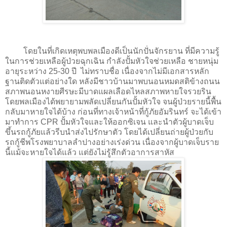
โดยในที่เกิดเหตุพบพลเมืองดีเป็นนักปั่นจักรยาน ที่มีความรู้
ในการช่วยเหลือผู้ป่วยฉุกเฉิน กำลังปั้มหัวใจช่วยเหลือ ชายหนุ่ม
อายุระหว่าง 25-30 ปี ไม่ทราบชื่อ เนื่องจากไม่มีเอกสารหลัก
ฐานติดตัวแต่อย่างใด หลังมีชาวบ้านมาพบนอนหมดสติข้างถนน
สภาพนอนหงายศีรษะมีบาดแผลเลือดไหลสภาพหายใจรวยริน
โดยพลเมืองได้พยายามพลัดเปลี่ยนกันปั้มหัวใจ จนผู้ป่วยรายนี้พื้น
กลับมาหายใจได้บ้าง ก่อนที่ทางเจ้าหน้าที่กู้ภัยอัมรินทร์ จะได้เข้า
มาทำการ CPR ปั้มหัวใจและให้ออกซิเจน และนำตัวผู้บาดเจ็บ
ขึ้นรถกู้ภัยแล้วรีบนำส่งไปรักษาตัว โดยได้เปลี่ยนถ่ายผู้ป่วยกับ
รถกู้ชีพโรงพยาบาลลำปางอย่างเร่งด่วน เนื่องจากผู้บาดเจ็บราย
นี้แม้จะหายใจได้แล้ว แต่ยังไม่รู้สึกตัวอาการสาหัส