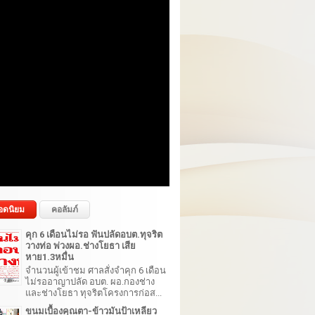
อดนิยม
คอลัมภ์
คุก 6 เดือนไม่รอ ฟันปลัดอบต.ทุจริต
วางท่อ พ่วงผอ.ช่างโยธา เสีย
หาย1.3หมื่น
จำนวนผู้เข้าชม ศาลสั่งจำคุก 6 เดือน
ไม่รออาญาปลัด อบต. ผอ.กองช่าง
และช่างโยธา ทุจริตโครงการก่อส...
ขนมเบื้องคุณตา-ข้าวมันป้าเหลียว