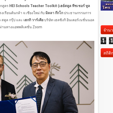
กสูตร
HEI Schools Teacher Toolkit
(เฮย์สคูล ทีชเชอร์ ทูล
งโรงเรียนต้นกล้า จ.เชียงใหม่ กับ
มิลลา ก๊กโก
ประธานกรรมการ
ล สคูล กรุ๊ป และ
เฮกกิ วาร์เตีย
บริษัท เฮลซิงกิ อินเตอร์เนชั่นนอล
า ผ่านทางแอพพลิเคชั่น
Zoom
จำนว
1
สถิติ