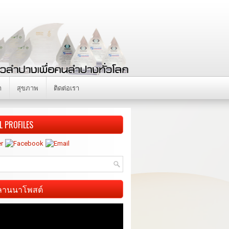
า
สุขภาพ
ติดต่อเรา
L PROFILES
ี ลานนาโพสต์