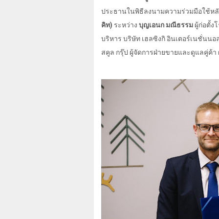
ประธานในพิธีลงนามความร่วมมือใช้หลั
คิท)
ระหว่าง
บุญเอนก มณีธรรม
ผู้ก่อตั้
บริหาร บริษัท เฮลซิงกิ อินเตอร์เนชั่นนอ
สคูล กรุ๊ป ผู้จัดการฝ่ายขายและดูแลคู่ค้