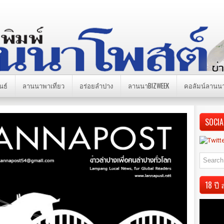
นธ์
ลานนาพาเที่ยว
อร่อยลำปาง
ลานนาBIZWEEK
คอลัมน์ลานน
SOCIA
18 ป