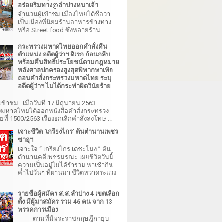
อร่อยริมทาง@ลำปางหนาเจ้า
จำนวนผู้เข้าชม เมืองไทยได้ชื่อว่า
เป็นเมืองที่นิยมร้านอาหารข้างทาง
หรือ Street food ซึ่งหลายร้าน...
กระทรวงมหาดไทยออกคำสั่งคืน
ตำแหน่ง อดีตผู้ว่าฯ ดิเรก ก้อนกลีบ
พร้อมคืนสิทธิ์ประโยชน์ตามกฎหมาย
หลังศาลปกครองสูงสุดพิพากษาเพิก
ถอนคำสั่งกระทรวงมหาดไทย ระบุ
อดีตผู้ว่าฯ ไม่ได้กระทำผิดวินัยร้าย
เข้าชม เมื่อวันที่ 17 มิถุนายน 2563
มหาดไทยได้ออกหนังสือคำสั่งกระทรวง
ี่ 1500/2563 เรื่องยกเลิกคำสั่งลงโทษ ...
เจาะชีวิต 'เกรียงไกร' ต้นตำนานเพชร
ซาอุฯ
เจาะใจ “ เกรียงไกร เตชะโม่ง ” ต้น
ตำนานคดีเพชรมรณะ เผยชีวิตวันนี้
ความเป็นอยู่ไม่ได้ร่ำรวย หาเช้ากิน
ค่ำไปวันๆ ที่ผ่านมา ชีวิตหวาดระแวง
รายชื่อผู้สมัคร ส.ส.ลำปาง 4 เขตเลือก
ตั้ง มีผู้มาสมัคร รวม 46 คน จาก 13
พรรคการเมือง
ตามที่มีพระราชกฤษฎีกายุบ