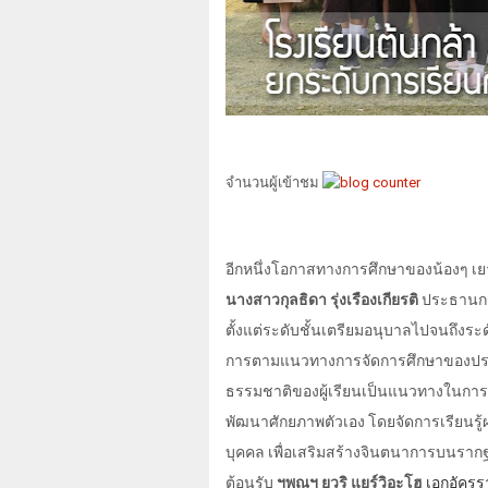
จำนวนผู้เข้าชม
อีกหนึ่งโอกาสทางการศึกษาของน้องๆ เยาวช
นางสาวกุลธิดา รุ่งเรืองเกียรติ
ประธานกรร
ตั้งแต่ระดับชั้นเตรียมอนุบาลไปจนถึงระ
การตามแนวทางการจัดการศึกษาของประเ
ธรรมชาติของผู้เรียนเป็นแนวทางในการบ่
พัฒนาศักยภาพตัวเอง โดยจัดการเรียนรู้ผ
บุคคล เพื่อเสริมสร้างจินตนาการบนราก
ต้อนรับ
ฯพณฯ ยูวริ แยร์วิอะโฮ
เอกอัคร