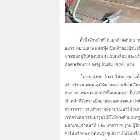
ทั้งนี้ เจ้าหน้าที่ได้แยกกำลังกันเข
อ.งาว
พบ น..ส.เพย แซ่ฟุ้ง เป็นเจ้าของบ้าน 
ซุกซ่อนอยู่ในห้องนอน
4
แผ่นเหลี่ยม และบร
คิดค่าเสียหายของรัฐเป็นเงิน 49,700 บาท
โดย น.ส.เพย
อ้างว่าไม้ของกลางทั้
สร้างบ้าน และตนเองได้มาแต่งงานมีสามีใหม่ ไ
ต้นจากการตรวจสอบไม้ทั้งหมดพบว่าเป็นไม้ห
เจ้าหน้าที่จึงตรวจยึดอายัดของกลางและนำตัว
กล่าวหาว่า กระทำความผิด พ.ร.บ.ป่าไม้ พ.ศ
เขตควบคุมการแปรรูปไม้มีไม้หวงห้ามแปรรู
พนักงานเจ้าหน้าที่
และ มาตรา 70 ฐาน ผู้ใด
ซึ่งไม้หรือของป่าที่ตนรู้อยู่แล้วว่าเป็นไม้