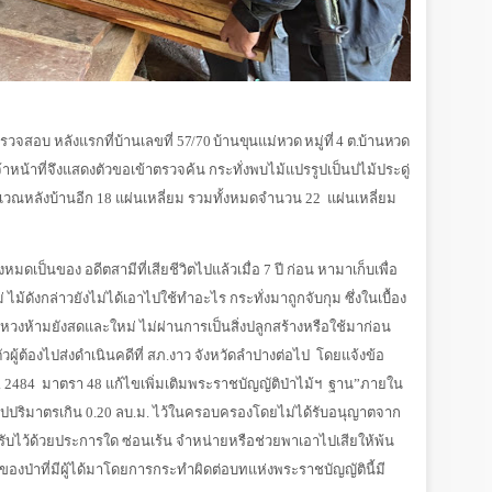
้าตรวจสอบ หลังแรกที่บ้านเลขที่
57/70 บ้านขุนแม่หวด หมู่ที่ 4 ต.บ้านหวด
เจ้าหน้าที่จึงแสดงตัวขอเข้าตรวจค้น กระทั่งพบไม้แปรรูปเป็นปไม้ประดู่
ิเวณหลังบ้านอีก
18
แผ่นเหลี่ยม รวมทั้งหมดจำนวน
22
แผ่นเหลี่ยม
งหมดเป็นของ อดีตสามีที่เสียชีวิตไปแล้วเมื่อ 7 ปี ก่อน หามาเก็บเพื่อ
ม้ดังกล่าวยังไม่ได้เอาไปใช้ทำอะไร กระทั่งมาถูกจับกุม ซึ่งในเบื้อง
วงห้ามยังสดและใหม่ ไม่ผ่านการเป็นสิ่งปลูกสร้างหรือใช้มาก่อน
ผู้ต้องไปส่งดำเนินคดีที่ สภ.งาว จังหวัดลำปางต่อไป
โดยแจ้งข้อ
. 2484
มาตรา 48 แก้ไขเพิ่มเติมพระราชบัญญัติป่าไม้ฯ
ฐาน”ภายใน
ปปริมาตรเกิน 0.20 ลบ.ม. ไว้ในครอบครองโดยไม่ได้รับอนุญาตจาก
รับไว้ด้วยประการใด ซ่อนเร้น จำหน่ายหรือช่วยพาเอาไปเสียให้พ้น
หรือของป่าที่มีผู้ได้มาโดยการกระทำผิดต่อบทแห่งพระราชบัญญัตินี้มี