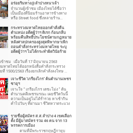
อร่อยริมทาง@ลำปางหนาเจ้า
จำนวนผู้เข้าชม เมืองไทยได้ชื่อว่า
เป็นเมืองที่นิยมร้านอาหารข้างทาง
หรือ Street food ซึ่งหลายร้าน...
กระทรวงมหาดไทยออกคำสั่งคืน
ตำแหน่ง อดีตผู้ว่าฯ ดิเรก ก้อนกลีบ
พร้อมคืนสิทธิ์ประโยชน์ตามกฎหมาย
หลังศาลปกครองสูงสุดพิพากษาเพิก
ถอนคำสั่งกระทรวงมหาดไทย ระบุ
อดีตผู้ว่าฯ ไม่ได้กระทำผิดวินัยร้าย
เข้าชม เมื่อวันที่ 17 มิถุนายน 2563
มหาดไทยได้ออกหนังสือคำสั่งกระทรวง
ี่ 1500/2563 เรื่องยกเลิกคำสั่งลงโทษ ...
เจาะชีวิต 'เกรียงไกร' ต้นตำนานเพชร
ซาอุฯ
เจาะใจ “ เกรียงไกร เตชะโม่ง ” ต้น
ตำนานคดีเพชรมรณะ เผยชีวิตวันนี้
ความเป็นอยู่ไม่ได้ร่ำรวย หาเช้ากิน
ค่ำไปวันๆ ที่ผ่านมา ชีวิตหวาดระแวง
รายชื่อผู้สมัคร ส.ส.ลำปาง 4 เขตเลือก
ตั้ง มีผู้มาสมัคร รวม 46 คน จาก 13
พรรคการเมือง
ตามที่มีพระราชกฤษฎีกายุบ