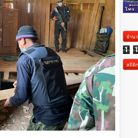
จำนว
1
สถิติ