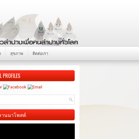
า
สุขภาพ
ติดต่อเรา
L PROFILES
ี ลานนาโพสต์