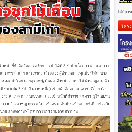
ให้มีการ
โครง
จ้าหน้าที่สำนักจัดการทรัพยากรป่าไม้ที่
3
ลำปาง โดยการอำนวยการ
อำนวยการสำนักฯ นายเรวัตร
เวียงทอง ผู้อำนวยการศูนย์ป่าไม้ลำปาง
ม่หวด)
นำโดย นายสุรเชษฐ์ มั่นคง เจ้าพนักงานป่าไม้ชำนาญงาน หัว
ติ ชุด นปพ.
2
สปป.
3 (
ภาคเหนือ) เจ้าหน้าที่อุทยานแห่งชาติถ้ำผาไท
อ.งาว
ตำรวจ กก.
4
บก.ปทส.
และเจ้าหน้าที่ตำรวจ สภ.งาว
ผู้ใหญ่บ้าน
วาดล้างอาชญากรรม โดยเข้าตรวจค้นบ้านเป้าหมายที่เกี่ยวข้องกับ
จำนวน
3
หลังตามที่ได้รับการร้องเรียนจากชาวบ้าน