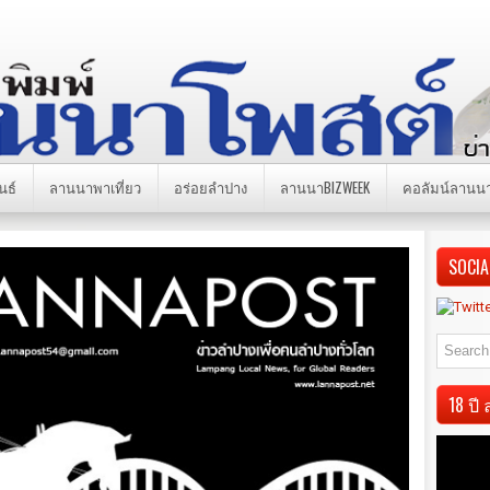
นธ์
ลานนาพาเที่ยว
อร่อยลำปาง
ลานนาBIZWEEK
คอลัมน์ลานน
SOCIA
18 ป