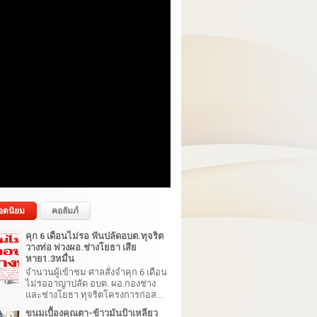
อดนิยม
คอลัมภ์
คุก 6 เดือนไม่รอ ฟันปลัดอบต.ทุจริต
วางท่อ พ่วงผอ.ช่างโยธา เสีย
หาย1.3หมื่น
จำนวนผู้เข้าชม ศาลสั่งจำคุก 6 เดือน
ไม่รออาญาปลัด อบต. ผอ.กองช่าง
และช่างโยธา ทุจริตโครงการก่อส...
ขนมเบื้องคุณตา-ข้าวมันป้าเหลียว