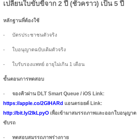
เปลี่ยนใบขับขี่จาก
2
ปี (ชั่วคราว) เป็น
5
ปี
หลักฐานที่ต้องใช้
-
บัตรประชาชนตัวจริง
-
ใบอนุญาตฉบับเดิมตัวจริง
-
ใบรับรองแพทย์ อายุไม่เกิน
1
เดือน
ขั้นตอนการทดสอบ
-
จองคิวผ่าน
DLT Smart Queue / iOS Link:
https://apple.co/2GIHARd
แอนดรอยด์
Link:
http://bit.ly/2IkLpyO
เพื่อเข้ามาสมรรถภาพและออกใบอนุญาต
ขับรถ
-
ทดสอบสมรรถภาพร่างกาย