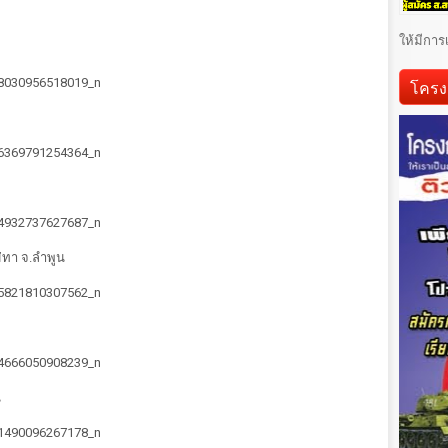
ให้มีการ
โครง
ม่ทา จ.ลำพูน
น