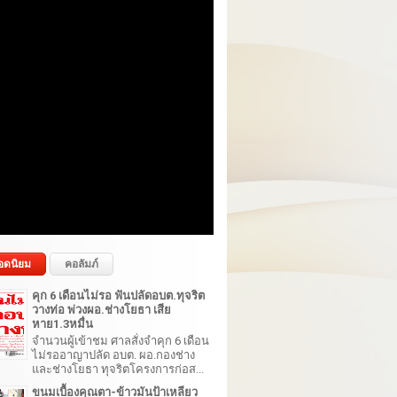
อดนิยม
คอลัมภ์
คุก 6 เดือนไม่รอ ฟันปลัดอบต.ทุจริต
วางท่อ พ่วงผอ.ช่างโยธา เสีย
หาย1.3หมื่น
จำนวนผู้เข้าชม ศาลสั่งจำคุก 6 เดือน
ไม่รออาญาปลัด อบต. ผอ.กองช่าง
และช่างโยธา ทุจริตโครงการก่อส...
ขนมเบื้องคุณตา-ข้าวมันป้าเหลียว