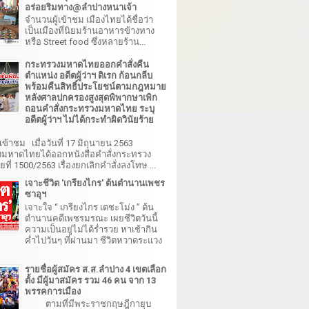
อร่อยริมทาง@ลำปางหนาเจ้า
จำนวนผู้เข้าชม เมืองไทยได้ชื่อว่า
เป็นเมืองที่นิยมร้านอาหารข้างทาง
หรือ Street food ซึ่งหลายร้าน...
กระทรวงมหาดไทยออกคำสั่งคืน
ตำแหน่ง อดีตผู้ว่าฯ ดิเรก ก้อนกลีบ
พร้อมคืนสิทธิ์ประโยชน์ตามกฎหมาย
หลังศาลปกครองสูงสุดพิพากษาเพิก
ถอนคำสั่งกระทรวงมหาดไทย ระบุ
อดีตผู้ว่าฯ ไม่ได้กระทำผิดวินัยร้าย
เข้าชม เมื่อวันที่ 17 มิถุนายน 2563
มหาดไทยได้ออกหนังสือคำสั่งกระทรวง
ี่ 1500/2563 เรื่องยกเลิกคำสั่งลงโทษ ...
เจาะชีวิต 'เกรียงไกร' ต้นตำนานเพชร
ซาอุฯ
เจาะใจ “ เกรียงไกร เตชะโม่ง ” ต้น
ตำนานคดีเพชรมรณะ เผยชีวิตวันนี้
ความเป็นอยู่ไม่ได้ร่ำรวย หาเช้ากิน
ค่ำไปวันๆ ที่ผ่านมา ชีวิตหวาดระแวง
รายชื่อผู้สมัคร ส.ส.ลำปาง 4 เขตเลือก
ตั้ง มีผู้มาสมัคร รวม 46 คน จาก 13
พรรคการเมือง
ตามที่มีพระราชกฤษฎีกายุบ