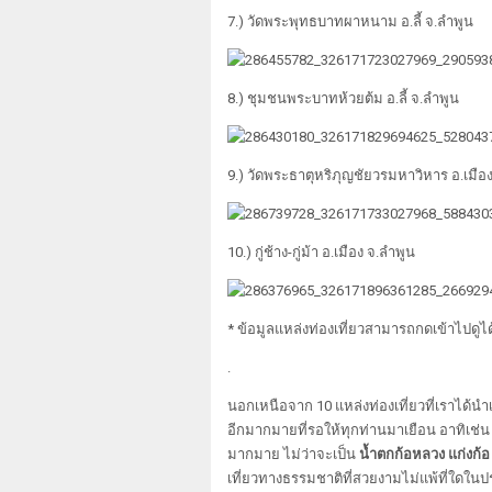
7.) วัดพระพุทธบาทผาหนาม อ.ลี้ จ.ลำพูน
8.) ชุมชนพระบาทห้วยต้ม อ.ลี้ จ.ลำพูน
9.) วัดพระธาตุหริภุญชัยวรมหาวิหาร อ.เมือ
10.) กู่ช้าง-กู่ม้า อ.เมือง จ.ลำพูน
* ข้อมูลแหล่งท่องเที่ยวสามารถกดเข้าไปดูไ
.
นอกเหนือจาก 10 แหล่งท่องเที่ยวที่เราได้นำ
อีกมากมายที่รอให้ทุกท่านมาเยือน อาทิเช่น
มากมาย ไม่ว่าจะเป็น
น้ำตกก้อหลวง แก่งก้อ
เที่ยวทางธรรมชาติที่สวยงามไม่แพ้ที่ใดใน