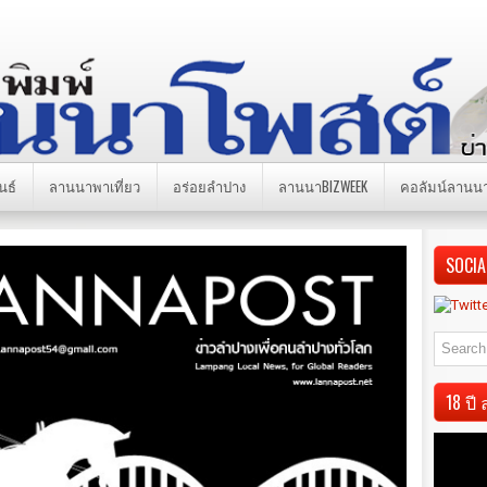
นธ์
ลานนาพาเที่ยว
อร่อยลำปาง
ลานนาBIZWEEK
คอลัมน์ลานน
SOCIA
18 ป