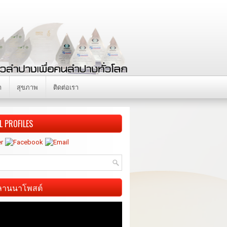
า
สุขภาพ
ติดต่อเรา
L PROFILES
ี ลานนาโพสต์