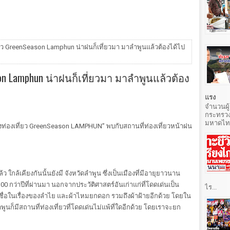
่ยว GreenSeason Lamphun น่าฝนก็เที่ยวมา มาลำพูนแล้วต้องได้ไป
son Lamphun น่าฝนก็เที่ยวมา มาลำพูนแล้วต้อง
แรง
จำนวนผู้
กระทรวง
มหาดไทยท
่องเที่ยว GreenSeason LAMPHUN” พบกับสถานที่ท่องเที่ยวหน้าฝน
ใกล้เคียงกันนั้นยังมี จังหวัดลำพูน ซึ่งเป็นเมืองที่มีอายุยาวนาน
1,300 กว่าปีที่ผ่านมา นอกจากประวัติศาสตร์อันเก่าแก่ที่โดดเด่นเป็น
ไร...
ึ้นชื่อในเรื่องของลำไย และผ้าไหมยกดอก รวมถึงผ้าฝ้ายอีกด้วย โดยใน
พูนก็มีสถานที่ท่องเที่ยวที่โดดเด่นไม่แพ้ที่ใดอีกด้วย โดยเราจะยก