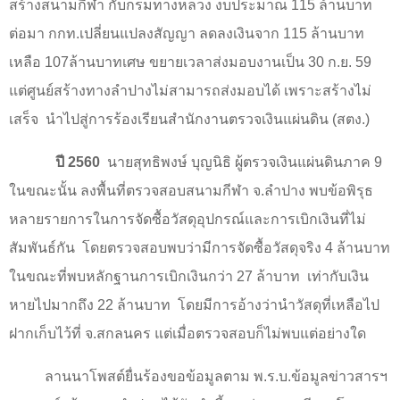
สร้างสนามกีฬา กับกรมทางหลวง งบประมาณ
115
ล้านบาท
ต่อมา กกท.เปลี่ยนแปลงสัญญา ลดลงเงินจาก
115
ล้านบาท
เหลือ
107
ล้านบาทเศษ ขยายเวลาส่งมอบงานเป็น
30
ก.ย.
59
แต่ศูนย์สร้างทางลำปางไม่สามารถส่งมอบได้ เพราะสร้างไม่
เสร็จ นำไปสู่การร้องเรียนสำนักงานตรวจเงินแผ่นดิน (สตง.)
ปี
2560
นายสุทธิพงษ์ บุญนิธิ ผู้ตรวจเงินแผ่นดินภาค
9
ในขณะนั้น ลงพื้นที่ตรวจสอบสนามกีฬา จ.ลำปาง พบข้อพิรุธ
หลายรายการในการจัดซื้อวัสดุอุปกรณ์และการเบิกเงินที่ไม่
สัมพันธ์กัน โดยตรวจสอบพบว่ามีการจัดซื้อวัสดุจริง
4
ล้านบาท
ในขณะที่พบหลักฐานการเบิกเงินกว่า
27
ล้าบาท เท่ากับเงิน
หายไปมากถึง
22
ล้านบาท โดยมีการอ้างว่านำวัสดุที่เหลือไป
ฝากเก็บไว้ที่ จ.สกลนคร แต่เมื่อตรวจสอบก็ไม่พบแต่อย่างใด
ลานนาโพสต์ยื่นร้องขอข้อมูลตาม พ.ร.บ.ข้อมูลข่าวสารฯ