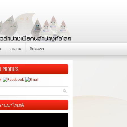
า
สุขภาพ
ติดต่อเรา
L PROFILES
ี ลานนาโพสต์