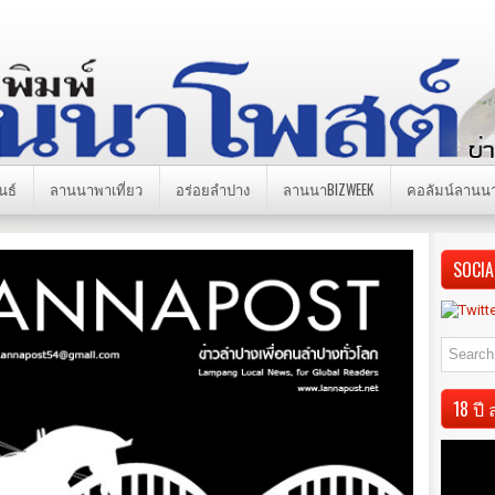
นธ์
ลานนาพาเที่ยว
อร่อยลำปาง
ลานนาBIZWEEK
คอลัมน์ลานน
SOCIA
18 ป