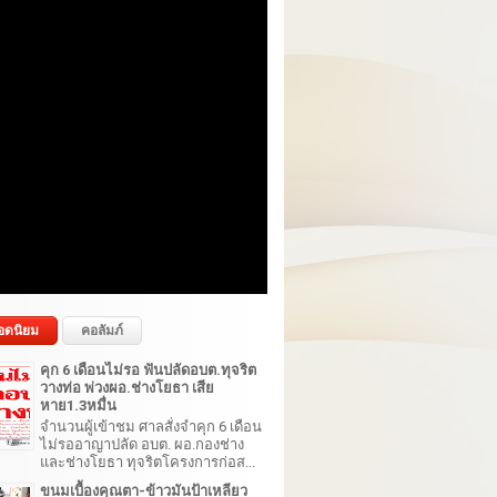
อดนิยม
คอลัมภ์
คุก 6 เดือนไม่รอ ฟันปลัดอบต.ทุจริต
วางท่อ พ่วงผอ.ช่างโยธา เสีย
หาย1.3หมื่น
จำนวนผู้เข้าชม ศาลสั่งจำคุก 6 เดือน
ไม่รออาญาปลัด อบต. ผอ.กองช่าง
และช่างโยธา ทุจริตโครงการก่อส...
ขนมเบื้องคุณตา-ข้าวมันป้าเหลียว