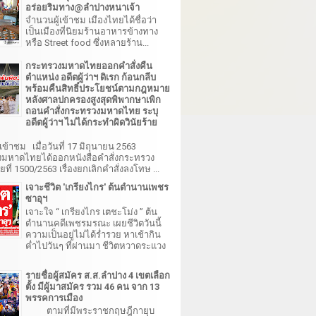
อร่อยริมทาง@ลำปางหนาเจ้า
จำนวนผู้เข้าชม เมืองไทยได้ชื่อว่า
เป็นเมืองที่นิยมร้านอาหารข้างทาง
หรือ Street food ซึ่งหลายร้าน...
กระทรวงมหาดไทยออกคำสั่งคืน
ตำแหน่ง อดีตผู้ว่าฯ ดิเรก ก้อนกลีบ
พร้อมคืนสิทธิ์ประโยชน์ตามกฎหมาย
หลังศาลปกครองสูงสุดพิพากษาเพิก
ถอนคำสั่งกระทรวงมหาดไทย ระบุ
อดีตผู้ว่าฯ ไม่ได้กระทำผิดวินัยร้าย
เข้าชม เมื่อวันที่ 17 มิถุนายน 2563
มหาดไทยได้ออกหนังสือคำสั่งกระทรวง
ี่ 1500/2563 เรื่องยกเลิกคำสั่งลงโทษ ...
เจาะชีวิต 'เกรียงไกร' ต้นตำนานเพชร
ซาอุฯ
เจาะใจ “ เกรียงไกร เตชะโม่ง ” ต้น
ตำนานคดีเพชรมรณะ เผยชีวิตวันนี้
ความเป็นอยู่ไม่ได้ร่ำรวย หาเช้ากิน
ค่ำไปวันๆ ที่ผ่านมา ชีวิตหวาดระแวง
รายชื่อผู้สมัคร ส.ส.ลำปาง 4 เขตเลือก
ตั้ง มีผู้มาสมัคร รวม 46 คน จาก 13
พรรคการเมือง
ตามที่มีพระราชกฤษฎีกายุบ