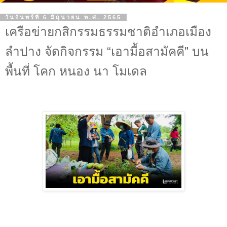
วันจันทร์ที่ 6 มิถุนายน พ.ศ. 2565
เครือข่ายกสิกรรมธรรมชาติอำเภอเมือง
ลำปาง จัดกิจกรรม “เอามื้อสามัคคี” บน
พื้นที่ โคก หนอง นา โมเดล