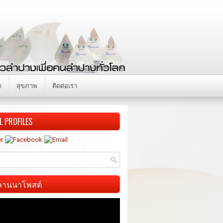
า
สุขภาพ
ติดต่อเรา
L PROFILES
ี ลานนาโพสต์