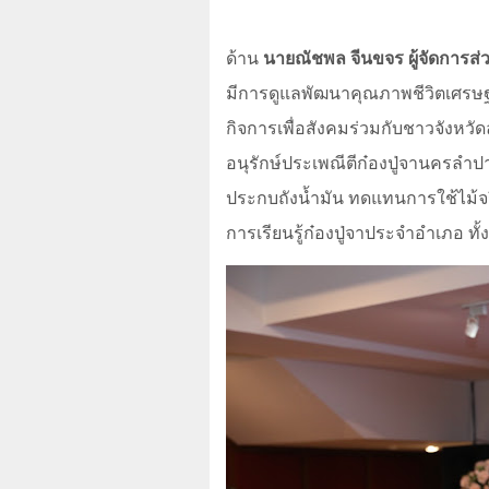
ด้าน
นายณัชพล จีนขจร ผู้จัดการส
มีการดูแลพัฒนาคุณภาพชีวิตเศรษฐ
กิจการเพื่อสังคมร่วมกับชาวจังหวั
อนุรักษ์ประเพณีตีก๋องปู่จานครลำป
ประกบถังน้ำมัน ทดแทนการใช้ไม้จริ
การเรียนรู้ก๋องปู่จาประจำอำเภอ ท