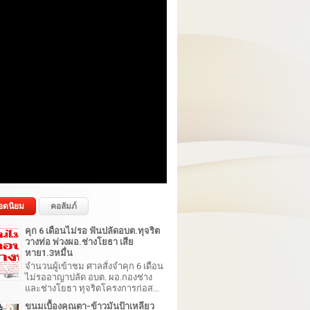
อดนิยม
คอลัมภ์
คุก 6 เดือนไม่รอ ฟันปลัดอบต.ทุจริต
วางท่อ พ่วงผอ.ช่างโยธา เสีย
หาย1.3หมื่น
จำนวนผู้เข้าชม ศาลสั่งจำคุก 6 เดือน
ไม่รออาญาปลัด อบต. ผอ.กองช่าง
และช่างโยธา ทุจริตโครงการก่อส...
ขนมเบื้องคุณตา-ข้าวมันป้าเหลียว