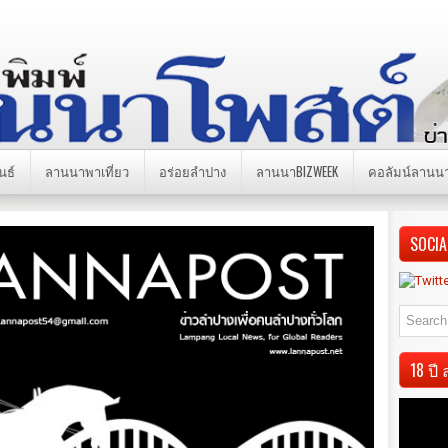
นธ์
ลานนาพาเที่ยว
อร่อยลำปาง
ลานนาBIZWEEK
คอลัมน์ลานน
SOCIA
18 ป