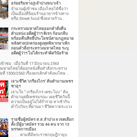
อร่อยริมทาง@ลำปางหนาเจ้า
จำนวนผู้เข้าชม เมืองไทยได้ชื่อว่า
เป็นเมืองที่นิยมร้านอาหารข้างทาง
หรือ Street food ซึ่งหลายร้าน...
กระทรวงมหาดไทยออกคำสั่งคืน
ตำแหน่ง อดีตผู้ว่าฯ ดิเรก ก้อนกลีบ
พร้อมคืนสิทธิ์ประโยชน์ตามกฎหมาย
หลังศาลปกครองสูงสุดพิพากษาเพิก
ถอนคำสั่งกระทรวงมหาดไทย ระบุ
อดีตผู้ว่าฯ ไม่ได้กระทำผิดวินัยร้าย
เข้าชม เมื่อวันที่ 17 มิถุนายน 2563
มหาดไทยได้ออกหนังสือคำสั่งกระทรวง
ี่ 1500/2563 เรื่องยกเลิกคำสั่งลงโทษ ...
เจาะชีวิต 'เกรียงไกร' ต้นตำนานเพชร
ซาอุฯ
เจาะใจ “ เกรียงไกร เตชะโม่ง ” ต้น
ตำนานคดีเพชรมรณะ เผยชีวิตวันนี้
ความเป็นอยู่ไม่ได้ร่ำรวย หาเช้ากิน
ค่ำไปวันๆ ที่ผ่านมา ชีวิตหวาดระแวง
รายชื่อผู้สมัคร ส.ส.ลำปาง 4 เขตเลือก
ตั้ง มีผู้มาสมัคร รวม 46 คน จาก 13
พรรคการเมือง
ตามที่มีพระราชกฤษฎีกายุบ