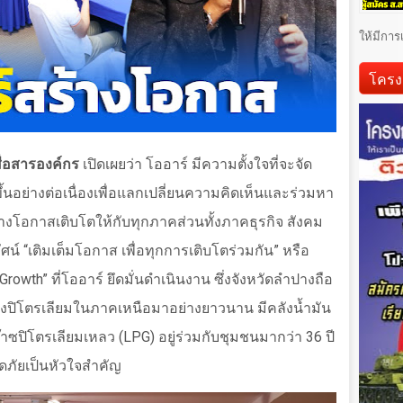
ให้มีการ
โครง
สื่อสารองค์กร
เปิดเผยว่า โออาร์ มีความตั้งใจที่จะจัด
้นอย่างต่อเนื่องเพื่อแลกเปลี่ยนความคิดเห็นและร่วมหา
งโอกาสเติบโตให้กับทุกภาคส่วนทั้งภาคธุรกิจ สังคม
ัศน์
“
เติมเต็มโอกาส เพื่อทุกการเติบโตร่วมกัน
”
หรือ
 Growth”
ที่โออาร์ ยึดมั่นดำเนินงาน ซึ่งจังหวัดลำปางถือ
ลังปิโตรเลียมในภาคเหนือมาอย่างยาวนาน มีคลังน้ำมัน
๊าซปิโตรเลียมเหลว (
LPG)
อยู่ร่วมกับชุมชนมากว่า 36 ปี
ดภัยเป็นหัวใจสำคัญ