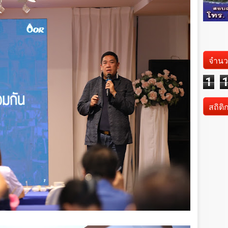
จำนว
1
สถิติ