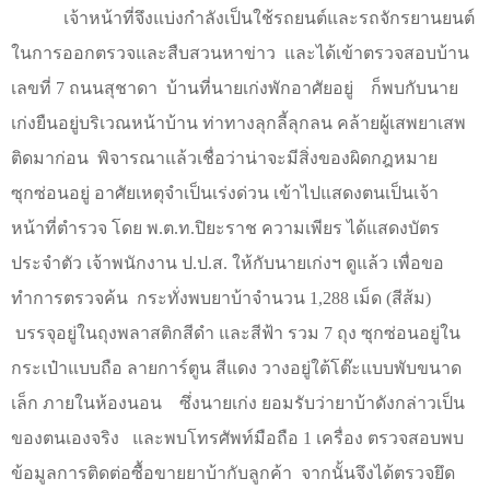
เจ้าหน้าที่จึงแบ่งกำลังเป็นใช้รถยนต์และรถจักรยานยนต์
ในการออกตรวจและสืบสวนหาข่าว
และได้เข้าตรวจสอบบ้าน
เลขที่ 7 ถนนสุชาดา
บ้านที่นายเก่งพักอาศัยอยู่
ก็พบกับนาย
เก่งยืนอยู่บริเวณหน้าบ้าน ท่าทางลุกลี้ลุกลน คล้ายผู้เสพยาเสพ
ติดมาก่อน
พิจารณาแล้วเชื่อว่าน่าจะมีสิ่งของผิดกฎหมาย
ซุกซ่อนอยู่ อาศัยเหตุจำเป็นเร่งด่วน เข้าไปแสดงตนเป็นเจ้า
หน้าที่ตำรวจ โดย พ.ต.ท.ปิยะราช ความเพียร ได้แสดงบัตร
ประจำตัว เจ้าพนักงาน ป.ป.ส. ให้กับนายเก่งฯ ดูแล้ว เพื่อขอ
ทำการตรวจค้น
กระทั่งพบยาบ้าจำนวน 1,288 เม็ด (สีส้ม)
บรรจุอยู่ในถุงพลาสติกสีดำ และสีฟ้า รวม
7
ถุง ซุกซ่อนอยู่ใน
กระเป๋าแบบถือ ลายการ์ตูน สีแดง วางอยู่ใต้โต๊ะแบบพับขนาด
เล็ก ภายในห้องนอน
ซึ่งนายเก่ง ยอมรับว่ายาบ้าดังกล่าวเป็น
ของตนเองจริง
และพบโทรศัพท์มือถือ
1
เครื่อง ตรวจสอบพบ
ข้อมูลการติดต่อซื้อขายยาบ้ากับลูกค้า
จากนั้นจึงได้ตรวจยึด