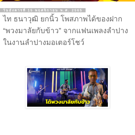
วันอังคารที่ 15 พฤศจิกายน พ.ศ. 2565
ไท ธนาวุฒิ ยกนิ้ว โพสภาพได้ของฝาก
“พวงมาลัยกับข้าว” จากแฟนเพลงลำปาง
ในงานลำปางมอเตอร์โชว์