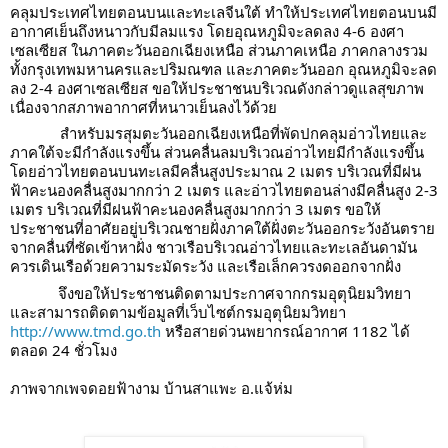
คลุมประเทศไทยตอนบนและทะเลจีนใต้ ทำให้ประเทศไทยตอนบนมี
อากาศเย็นถึงหนาวกับมีลมแรง โดยอุณหภูมิจะลดลง 4-6 องศา
เซลเซียส ในภาคตะวันออกเฉียงเหนือ ส่วนภาคเหนือ ภาคกลางรวม
ทั้งกรุงเทพมหานครและปริมณฑล และภาคตะวันออก อุณหภูมิจะลด
ลง 2-4 องศาเซลเซียส 
ขอให้ประชาชนบริเวณดังกล่าวดูแลสุขภาพ
เนื่องจากสภาพอากาศที่หนาวเย็นลงไว้ด้วย
สำหรับมรสุมตะวันออกเฉียงเหนือที่พัดปกคลุมอ่าวไทยและ
ภาคใต้จะมีกำลังแรงขึ้น ส่วนคลื่นลมบริเวณอ่าวไทยมีกำลังแรงขึ้น 
โดยอ่าวไทยตอนบนทะเลมีคลื่นสูงประมาณ 2 เมตร บริเวณที่มีฝน
ฟ้าคะนองคลื่นสูงมากกว่า 2 เมตร และอ่าวไทยตอนล่างมีคลื่นสูง 2-3 
เมตร บริเวณที่มีฝนฟ้าคะนองคลื่นสูงมากกว่า 3 เมตร ขอให้
ประชาชนที่อาศัยอยู่บริเวณชายฝั่งภาคใต้ฝั่งตะวันออกระวังอันตราย
จากคลื่นที่ซัดเข้าหาฝั่ง ชาวเรือบริเวณอ่าวไทยและทะเลอันดามัน
ควรเดินเรือด้วยความระมัดระวัง และเรือเล็กควรงดออกจากฝั่ง
จึงขอให้ประชาชนติดตามประกาศจากกรมอุตุนิยมวิทยา 
และสามารถติดตามข้อมูลที่เว็บไซต์กรมอุตุนิยมวิทยา 
http://www.tmd.go.th
 หรือสายด่วนพยากรณ์อากาศ 1182 ได้
ตลอด 24 ชั่วโมง
ภาพจากเพจดอยฟ้างาม บ้านสาแพะ อ.แจ้ห่ม