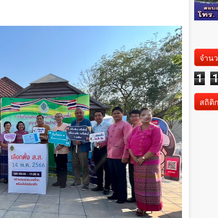
จำนว
1
สถิติ