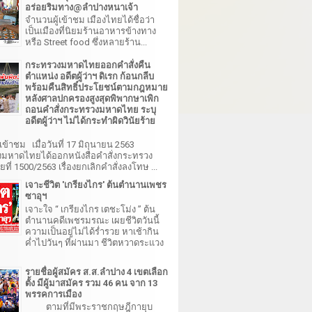
อร่อยริมทาง@ลำปางหนาเจ้า
จำนวนผู้เข้าชม เมืองไทยได้ชื่อว่า
เป็นเมืองที่นิยมร้านอาหารข้างทาง
หรือ Street food ซึ่งหลายร้าน...
กระทรวงมหาดไทยออกคำสั่งคืน
ตำแหน่ง อดีตผู้ว่าฯ ดิเรก ก้อนกลีบ
พร้อมคืนสิทธิ์ประโยชน์ตามกฎหมาย
หลังศาลปกครองสูงสุดพิพากษาเพิก
ถอนคำสั่งกระทรวงมหาดไทย ระบุ
อดีตผู้ว่าฯ ไม่ได้กระทำผิดวินัยร้าย
เข้าชม เมื่อวันที่ 17 มิถุนายน 2563
มหาดไทยได้ออกหนังสือคำสั่งกระทรวง
ี่ 1500/2563 เรื่องยกเลิกคำสั่งลงโทษ ...
เจาะชีวิต 'เกรียงไกร' ต้นตำนานเพชร
ซาอุฯ
เจาะใจ “ เกรียงไกร เตชะโม่ง ” ต้น
ตำนานคดีเพชรมรณะ เผยชีวิตวันนี้
ความเป็นอยู่ไม่ได้ร่ำรวย หาเช้ากิน
ค่ำไปวันๆ ที่ผ่านมา ชีวิตหวาดระแวง
รายชื่อผู้สมัคร ส.ส.ลำปาง 4 เขตเลือก
ตั้ง มีผู้มาสมัคร รวม 46 คน จาก 13
พรรคการเมือง
ตามที่มีพระราชกฤษฎีกายุบ