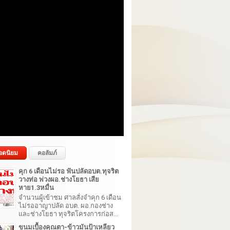
อดนิยม
คอลัมภ์
คุก 6 เดือนไม่รอ ฟันปลัดอบต.ทุจริต
วางท่อ พ่วงผอ.ช่างโยธา เสีย
หาย1.3หมื่น
จำนวนผู้เข้าชม ศาลสั่งจำคุก 6 เดือน
ไม่รออาญาปลัด อบต. ผอ.กองช่าง
และช่างโยธา ทุจริตโครงการก่อส...
ขนมเบื้องคุณตา-ข้าวมันป้าเหลียว