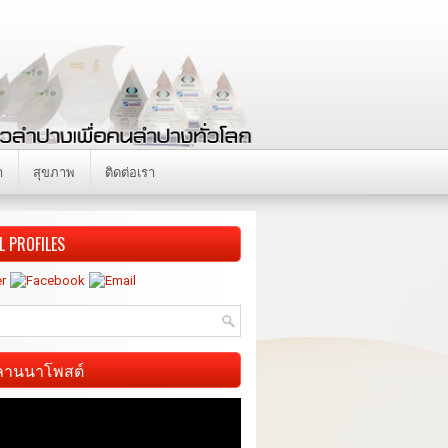
า
สุขภาพ
ติดต่อเรา
L PROFILES
ี ลานนาโพสต์