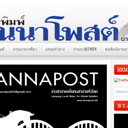
นธ์
ลานนาพาเที่ยว
อร่อยลำปาง
ลานนาBIZWEEK
คอลัมน์ลานน
SOCIA
18 ป