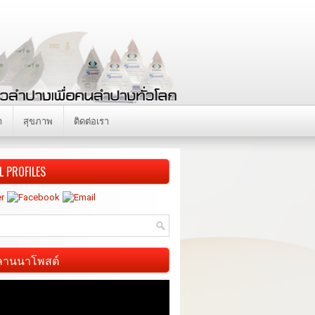
า
สุขภาพ
ติดต่อเรา
L PROFILES
ี ลานนาโพสต์