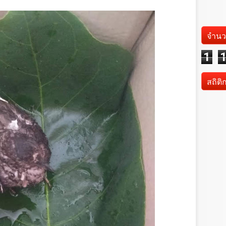
จำนว
1
สถิติ