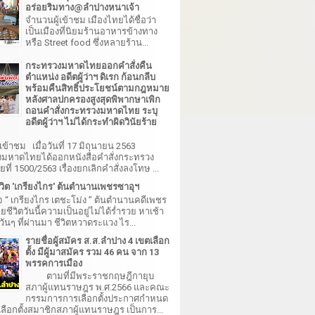
อร่อยริมทาง@ลำปางหนาเจ้า
จำนวนผู้เข้าชม เมืองไทยได้ชื่อว่า
เป็นเมืองที่นิยมร้านอาหารข้างทาง
หรือ Street food ซึ่งหลายร้าน...
กระทรวงมหาดไทยออกคำสั่งคืน
ตำแหน่ง อดีตผู้ว่าฯ ดิเรก ก้อนกลีบ
พร้อมคืนสิทธิ์ประโยชน์ตามกฎหมาย
หลังศาลปกครองสูงสุดพิพากษาเพิก
ถอนคำสั่งกระทรวงมหาดไทย ระบุ
อดีตผู้ว่าฯ ไม่ได้กระทำผิดวินัยร้าย
เข้าชม เมื่อวันที่ 17 มิถุนายน 2563
มหาดไทยได้ออกหนังสือคำสั่งกระทรวง
ี่ 1500/2563 เรื่องยกเลิกคำสั่งลงโทษ ...
วิต 'เกรียงไกร' ต้นตำนานเพชรซาอุฯ
จ “ เกรียงไกร เตชะโม่ง ” ต้นตำนานคดีเพชร
ชีวิตวันนี้ความเป็นอยู่ไม่ได้ร่ำรวย หาเช้า
วันๆ ที่ผ่านมา ชีวิตหวาดระแวง ไร...
รายชื่อผู้สมัคร ส.ส.ลำปาง 4 เขตเลือก
ตั้ง มีผู้มาสมัคร รวม 46 คน จาก 13
พรรคการเมือง
ตามที่มีพระราชกฤษฎีกายุบ
สภาผู้แทนราษฎร พ.ศ.2566 และคณะ
กรรมการการเลือกตั้งประกาศกำหนด
เลือกตั้งสมาชิกสภาผู้แทนราษฎร เป็นการ...