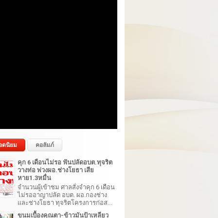
อดนิยม
คอลัมภ์
คุก 6 เดือนไม่รอ ฟันปลัดอบต.ทุจริต
วางท่อ พ่วงผอ.ช่างโยธา เสีย
หาย1.3หมื่น
จำนวนผู้เข้าชม ศาลสั่งจำคุก 6 เดือน
ไม่รออาญาปลัด อบต. ผอ.กองช่าง
และช่างโยธา ทุจริตโครงการก่อส...
ขนมเบื้องคุณตา-ข้าวมันป้าเหลียว