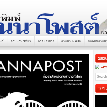
นธ์
ลานนาพาเที่ยว
อร่อยลำปาง
ลานนาBIZWEEK
คอลัมน์ลานน
SOCIA
18 ป