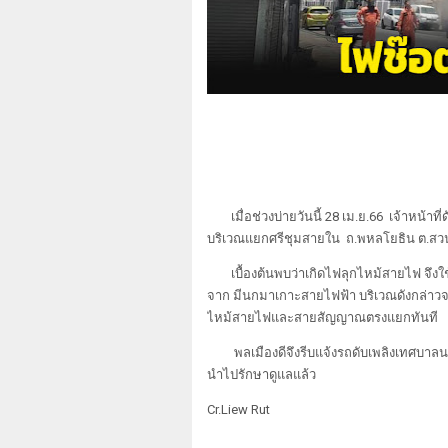
เมื่อช่วงบ่ายวันนี้ 28 เม.ย.66 เจ้าหน้
บริเวณแยกศรีชุมสายใน ถ.พหลโยธิน ต.สวน
เบื้องต้นพบว่าเกิดไฟลุกไหม้สายไฟ จึง
จาก มีนกมาเกาะสายไฟฟ้า บริเวณดังกล่าวจน
ไหม้สายไฟและสายสัญญาณตรงแยกทันที
พลเมืองดีจึงรีบแจ้งรถดับเพลิงเทศบา
นำไปรักษาดูแลแล้ว
Cr.Liew Rut