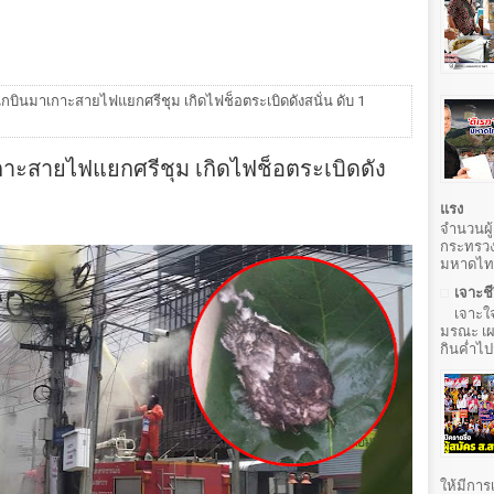
นกบินมาเกาะสายไฟแยกศรีชุม เกิดไฟช็อตระเบิดดังสนั่น ดับ 1
กาะสายไฟแยกศรีชุม เกิดไฟช็อตระเบิดดัง
แรง
จำนวนผู้
กระทรวง
มหาดไทยท
เจาะชี
เจาะใ
มรณะ เผย
กินค่ำไป
ให้มีการ