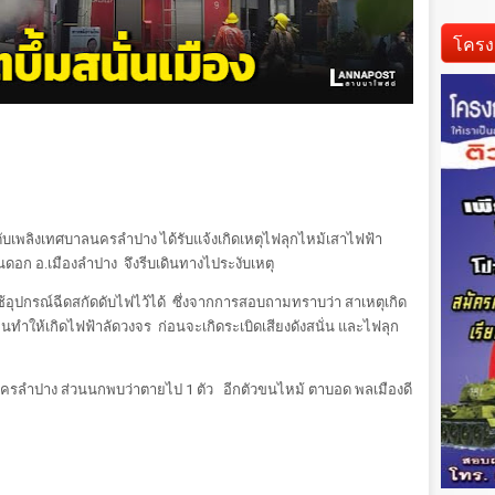
โครง
าที่ดับเพลิงเทศบาลนครลำปาง ได้รับแจ้งเกิดเหตุไฟลุกไหม้เสาไฟฟ้า
ดอก อ.เมืองลำปาง จึงรีบเดินทางไประงับเหตุ
ใช้อุปกรณ์ฉีดสกัดดับไฟไว้ได้ ซึ่งจากการสอบถามทราบว่า สาเหตุเกิด
ทำให้เกิดไฟฟ้าลัดวงจร ก่อนจะเกิดระเบิดเสียงดังสนั่น และไฟลุก
ลนครลำปาง ส่วนนกพบว่าตายไป 1 ตัว อีกตัวขนไหม้ ตาบอด พลเมืองดี