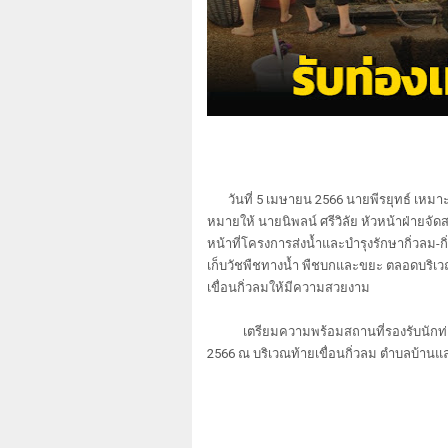
วันที่ 5 เมษายน 2566 นายพีรยุทธ์ เหมาะพ
หมายให้ นายนิพลน์ ศรีวิลัย หัวหน้าฝ่ายจ
หน้าที่โครงการส่งน้ำและบำรุงรักษากิ่วลม-ก
เก็บวัชพืชทางน้ำ
พืชบกและขยะ ตลอดบริเวณห
เขื่อนกิ่วลมให้มีความสวยงาม
เตรียมความพร้อมสถานที่รองรับนักท่องเท
2566 ณ บริเวณท้ายเขื่อนกิ่วลม ตำบลบ้านแ