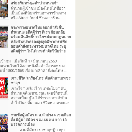
อร่อยริมทาง@ลำปางหนาเจ้า
จำนวนผู้เข้าชม เมืองไทยได้ชื่อว่า
เป็นเมืองที่นิยมร้านอาหารข้างทาง
หรือ Street food ซึ่งหลายร้าน...
กระทรวงมหาดไทยออกคำสั่งคืน
ตำแหน่ง อดีตผู้ว่าฯ ดิเรก ก้อนกลีบ
พร้อมคืนสิทธิ์ประโยชน์ตามกฎหมาย
หลังศาลปกครองสูงสุดพิพากษาเพิก
ถอนคำสั่งกระทรวงมหาดไทย ระบุ
อดีตผู้ว่าฯ ไม่ได้กระทำผิดวินัยร้าย
เข้าชม เมื่อวันที่ 17 มิถุนายน 2563
มหาดไทยได้ออกหนังสือคำสั่งกระทรวง
ี่ 1500/2563 เรื่องยกเลิกคำสั่งลงโทษ ...
เจาะชีวิต 'เกรียงไกร' ต้นตำนานเพชร
ซาอุฯ
เจาะใจ “ เกรียงไกร เตชะโม่ง ” ต้น
ตำนานคดีเพชรมรณะ เผยชีวิตวันนี้
ความเป็นอยู่ไม่ได้ร่ำรวย หาเช้ากิน
ค่ำไปวันๆ ที่ผ่านมา ชีวิตหวาดระแวง
รายชื่อผู้สมัคร ส.ส.ลำปาง 4 เขตเลือก
ตั้ง มีผู้มาสมัคร รวม 46 คน จาก 13
พรรคการเมือง
ตามที่มีพระราชกฤษฎีกายุบ