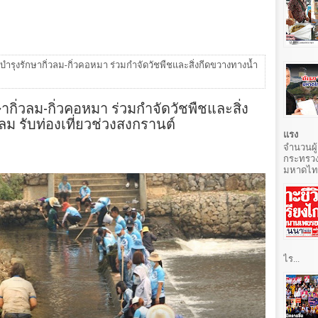
ำรุงรักษากิ่วลม-กิ่วคอหมา ร่วมกำจัดวัชพืชและสิ่งกีดขวางทางน้ำ
กิ่วลม-กิ่วคอหมา ร่วมกำจัดวัชพืชและสิ่ง
ลม รับท่องเที่ยวช่วงสงกรานต์
แรง
จำนวนผู้
กระทรวง
มหาดไทยท
ไร...