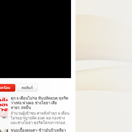
อดนิยม
คอลัมภ์
คุก 6 เดือนไม่รอ ฟันปลัดอบต.ทุจริต
วางท่อ พ่วงผอ.ช่างโยธา เสีย
หาย1.3หมื่น
จำนวนผู้เข้าชม ศาลสั่งจำคุก 6 เดือน
ไม่รออาญาปลัด อบต. ผอ.กองช่าง
และช่างโยธา ทุจริตโครงการก่อส...
ขนมเบื้องคุณตา-ข้าวมันป้าเหลียว