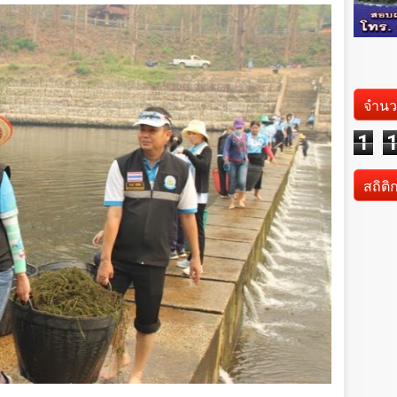
จำนว
1
สถิติ