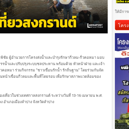
ให้มีการ
โครง
ิชัย ผู้อำนวยการโครงส่งน้ำและบำรุงรักษากิ่วลม-กิ่วคอหมา มอบ
ัดสรรน้ำและปรับปรุงระบบชลประทาน พร้อมด้วย หัวหน้าฝ่าย และเจ้า
ิ่วคอหมา ร่วมกิจกรรม “ชาวเขื่อนรักน้ำ รักถิ่นฐาน” โดยร่วมกันจัด
น้าเขื่อนกิ่วลมและพื้นที่โดยรอบ เพื่อรักษาสภาพแวดล้อมของ
ี่ยวในช่วงเทศกาลสงกรานต์ ระหว่างวันที่ 13-16 เมษายน พ.ศ.
ลง อำเภอเมืองลำปาง จังหวัดลำปาง