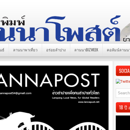
นธ์
ลานนาพาเที่ยว
อร่อยลำปาง
ลานนาBIZWEEK
คอลัมน์ลานน
SOCIA
18 ป