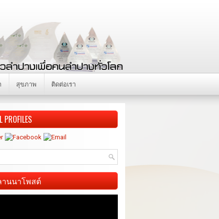
า
สุขภาพ
ติดต่อเรา
L PROFILES
ี ลานนาโพสต์