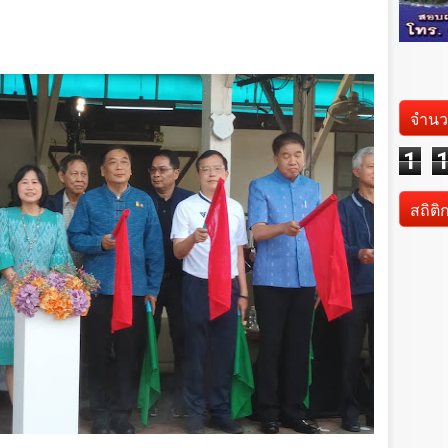
จำนว
1
สถิติ