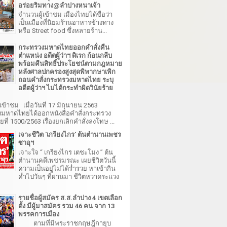
อร่อยริมทาง@ลำปางหนาเจ้า
จำนวนผู้เข้าชม เมืองไทยได้ชื่อว่า
เป็นเมืองที่นิยมร้านอาหารข้างทาง
หรือ Street food ซึ่งหลายร้าน...
กระทรวงมหาดไทยออกคำสั่งคืน
ตำแหน่ง อดีตผู้ว่าฯ ดิเรก ก้อนกลีบ
พร้อมคืนสิทธิ์ประโยชน์ตามกฎหมาย
หลังศาลปกครองสูงสุดพิพากษาเพิก
ถอนคำสั่งกระทรวงมหาดไทย ระบุ
อดีตผู้ว่าฯ ไม่ได้กระทำผิดวินัยร้าย
เข้าชม เมื่อวันที่ 17 มิถุนายน 2563
มหาดไทยได้ออกหนังสือคำสั่งกระทรวง
ี่ 1500/2563 เรื่องยกเลิกคำสั่งลงโทษ ...
เจาะชีวิต 'เกรียงไกร' ต้นตำนานเพชร
ซาอุฯ
เจาะใจ “ เกรียงไกร เตชะโม่ง ” ต้น
ตำนานคดีเพชรมรณะ เผยชีวิตวันนี้
ความเป็นอยู่ไม่ได้ร่ำรวย หาเช้ากิน
ค่ำไปวันๆ ที่ผ่านมา ชีวิตหวาดระแวง
รายชื่อผู้สมัคร ส.ส.ลำปาง 4 เขตเลือก
ตั้ง มีผู้มาสมัคร รวม 46 คน จาก 13
พรรคการเมือง
ตามที่มีพระราชกฤษฎีกายุบ