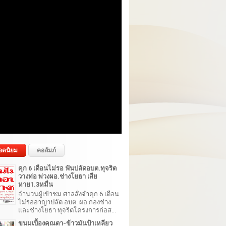
อดนิยม
คอลัมภ์
คุก 6 เดือนไม่รอ ฟันปลัดอบต.ทุจริต
วางท่อ พ่วงผอ.ช่างโยธา เสีย
หาย1.3หมื่น
จำนวนผู้เข้าชม ศาลสั่งจำคุก 6 เดือน
ไม่รออาญาปลัด อบต. ผอ.กองช่าง
และช่างโยธา ทุจริตโครงการก่อส...
ขนมเบื้องคุณตา-ข้าวมันป้าเหลียว