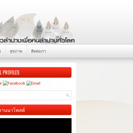
า
สุขภาพ
ติดต่อเรา
L PROFILES
ี ลานนาโพสต์