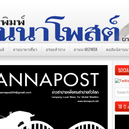
นธ์
ลานนาพาเที่ยว
อร่อยลำปาง
ลานนาBIZWEEK
คอลัมน์ลานน
SOCIA
18 ป