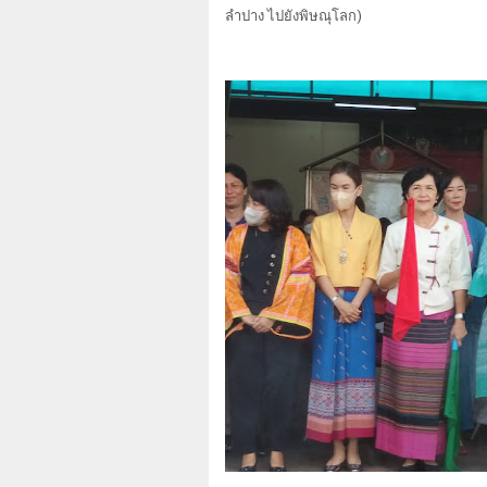
ลำปาง ไปยังพิษณุโลก)