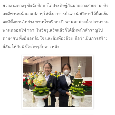
สวยงามต่างๆ ซึ่งนักศึกษาได้ประดิษฐ์กันมาอย่างสวยงาม
ซึ่ง
จะมีพานหน้าตาแปลกๆให้ทั้งอาจารย์ และนักศึกษาได้ยิ้มแย้ม
จะมีทั้งพานไก่ย่าง พานน้ำพริกกะปิ
พานมะม่วงน้ำปลาหวาน
พานหลอดไฟ ฯลฯ
ไหว้ครูเสร็จแล้วก็ได้อิ่มหนำสำราญไป
ตามๆกัน ทั้งอิ่มอกอิ่มใจ และอิ่มท้องด้วย
ถือว่าเป็นการสร้าง
สีสัน ให้กับพิธีไหว้ครูอีกทางหนึ่ง