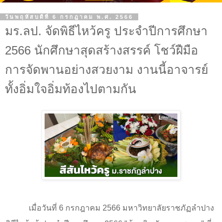
วันพฤหัสบดีที่ 6 กรกฎาคม พ.ศ. 2566
มร.ลป. จัดพิธีไหว้ครู ประจำปีการศึกษา
2566 นักศึกษาสุดสร้างสรรค์ โชว์ฝืมือ
การจัดพานอย่างสวยงาม งานนี้อาจารย์
ทั้งอิ่มใจอิ่มท้องไปตามกัน
เมื่อวันที่ 6 กรกฎาคม 256
6
มหาวิทยาลัยราชภัฏลำปาง