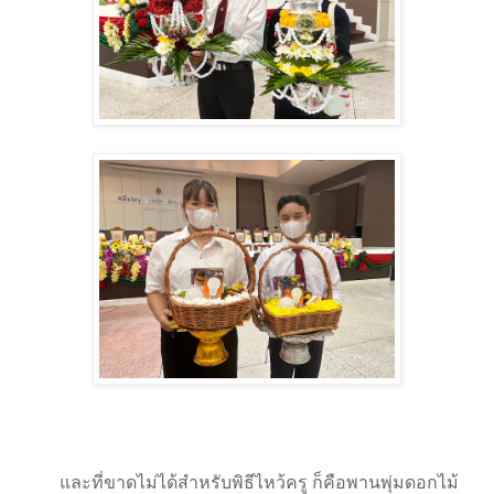
และที่ขาดไม่ได้สำหรับพิธีไหว้ครู ก็คือพานพุ่มดอกไม้