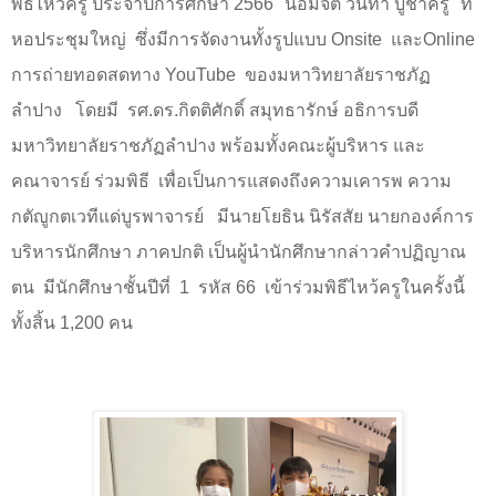
พิธีไหว้ครู้ ประจำปีการศึกษา 2566 "น้อมจิต วันทา บูชาครู" ที่
หอประชุมใหญ่
ซึ่งมีการจัดงานทั้งรูปแบบ
Onsite
และ
Online
การถ่ายทอดสดทาง
YouTube
ของมหาวิทยาลัยราชภัฏ
ลำปาง
โดยมี
รศ.ดร.กิตติศักดิ์ สมุทธารักษ์ อธิการบดี
มหาวิทยาลัยราชภัฏลำปาง พร้อมทั้งคณะผู้บริหาร และ
คณาจารย์ ร่วมพิธี
เพื่อเป็นการแสดงถึงความเคารพ ความ
กตัญูกตเวทีแด่บูรพาจารย์
มีนายโยธิน นิรัสสัย นายกองค์การ
บริหารนักศึกษา ภาคปกติ เป็นผู้นำนักศึกษากล่าวคำปฏิญาณ
ตน
มีนักศึกษาชั้นปีที่
1
รหัส 66
เข้าร่วมพิธีไหว้ครูในครั้งนี้
ทั้งสิ้น 1,200 คน