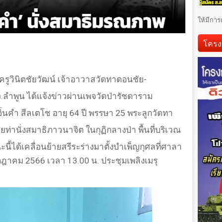
ให้มีการ
โครง
ูวินิตชัยวัฒน์ เจ้าอาวาสวัดทาดอนชัย-
 จ.ลำพูน ได้แจ้งข่าวผ่านเพจวัดป่ารัชดาราม
ิ่นคำ สีลเตโช อายุ
64
ปี พรรษา
25
พระลูกวัดทา
ท่านั่งสมาธิภาวนาจิต ในกุฏิกลางป่า พื้นที่บริเวณ
นี้ได้เคลื่อนย้ายสรีระร่างมาตั้งบำเพ็ญกุศลที่ศาลา
 กรกฎาคม 2566 เวลา
13.00
น. ประชุมเพลิงเมรุ