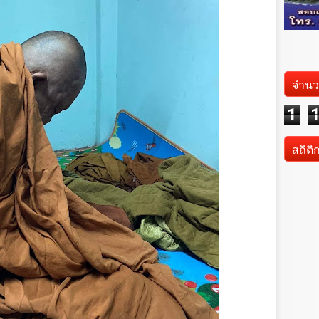
จำนว
1
สถิติ