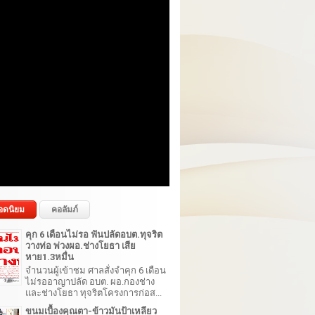
อดนิยม
คอลัมภ์
คุก 6 เดือนไม่รอ ฟันปลัดอบต.ทุจริต
วางท่อ พ่วงผอ.ช่างโยธา เสีย
หาย1.3หมื่น
จำนวนผู้เข้าชม ศาลสั่งจำคุก 6 เดือน
ไม่รออาญาปลัด อบต. ผอ.กองช่าง
และช่างโยธา ทุจริตโครงการก่อส...
ขนมเบื้องคุณตา-ข้าวมันป้าเหลียว