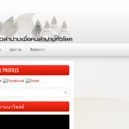
า
สุขภาพ
ติดต่อเรา
L PROFILES
ี ลานนาโพสต์