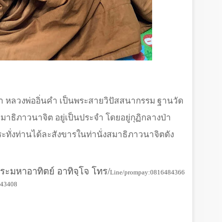
ว่า หลวงพ่ออิ่นคำ เป็นพระสายวิปัสสนากรรม ฐานวัด
่งสมาธิภาวนาจิต อยู่เป็นประจำ โดยอยู่กุฏิกลางป่า
กระทั่งท่านได้ละสังขารในท่านั่งสมาธิภาวนาจิตดัง
ระมหาอาทิตย์ อาทิจฺโจ โทร/
Line/prompay:0816484366​
43408