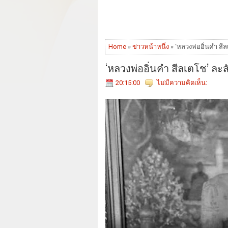
Home
»
ข่าวหน้าหนึ่ง
» ‘หลวงพ่ออิ่นคำ สี
‘หลวงพ่ออิ่นคำ สีลเตโช’ ละ
20:15:00
ไม่มีความคิดเห็น: