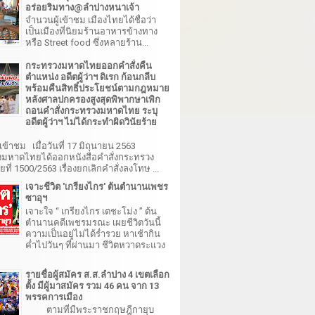
อร่อยริมทาง@ลำปางหนาเจ้า
จำนวนผู้เข้าชม เมืองไทยได้ชื่อว่า
เป็นเมืองที่นิยมร้านอาหารข้างทาง
หรือ Street food ซึ่งหลายร้าน...
กระทรวงมหาดไทยออกคำสั่งคืน
ตำแหน่ง อดีตผู้ว่าฯ ดิเรก ก้อนกลีบ
พร้อมคืนสิทธิ์ประโยชน์ตามกฎหมาย
หลังศาลปกครองสูงสุดพิพากษาเพิก
ถอนคำสั่งกระทรวงมหาดไทย ระบุ
อดีตผู้ว่าฯ ไม่ได้กระทำผิดวินัยร้าย
เข้าชม เมื่อวันที่ 17 มิถุนายน 2563
มหาดไทยได้ออกหนังสือคำสั่งกระทรวง
ี่ 1500/2563 เรื่องยกเลิกคำสั่งลงโทษ ...
เจาะชีวิต 'เกรียงไกร' ต้นตำนานเพชร
ซาอุฯ
เจาะใจ “ เกรียงไกร เตชะโม่ง ” ต้น
ตำนานคดีเพชรมรณะ เผยชีวิตวันนี้
ความเป็นอยู่ไม่ได้ร่ำรวย หาเช้ากิน
ค่ำไปวันๆ ที่ผ่านมา ชีวิตหวาดระแวง
รายชื่อผู้สมัคร ส.ส.ลำปาง 4 เขตเลือก
ตั้ง มีผู้มาสมัคร รวม 46 คน จาก 13
พรรคการเมือง
ตามที่มีพระราชกฤษฎีกายุบ