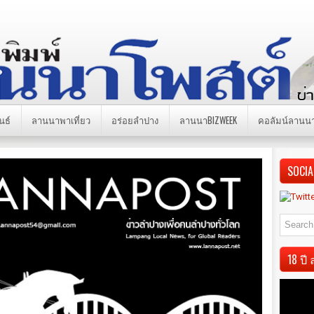
นธ์
ลานนาพาเที่ยว
อร่อยลำปาง
ลานนาBIZWEEK
คอลัมน์ลานน
SOCIA
18 ป