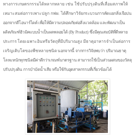
ทางการเกษตรกรรมได้หลากหลาย เช่น ใช้ปรับปรุงดินที่เสื่อมสภาพให้
เหมาะสมต่อการเพาะปลูก กฟผ. ได้ศึกษาวิจัย
กระบวนการคัดแยกสิ่งเจือปน
ออกจากลีโอนาร์ไดต์ เพื่อให้มีความปลอดภัยต่อสิ่งแวดล้อม และพัฒนาเป็น
ผลิตภัณฑ์ฮิวมิคแบบน้ำเป็นผลพลอยได้ (
By Product
) ซึ่งมี
คุณสมบัติที่ดีหลาย
ประการ
โดยเฉพาะอินทรียวัตถุที่มีปริมาณสูง มีธาตุอาหารจำเป็นต่อการ
เจริญเติบโตของพืชหลาย
ชนิด นอกจากนี้ จากการวิจัยพบว่า ปริมาณธาตุ
โลหะหนักทุกชนิดมีค่าดีกว่าเกณฑ์มาตรฐาน สามารถใช้เป็นส่วนผสมของวัสดุ
ปรับปรุงดิน การบำบัดน้ำเสีย หรือใช้กับอุตสาหกรรมที่เกี่ยวข้อง
ได้