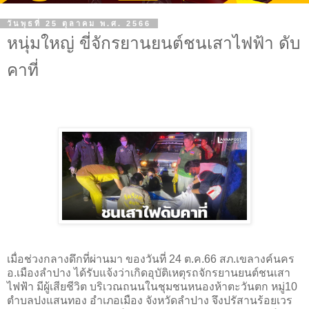
วันพุธที่ 25 ตุลาคม พ.ศ. 2566
หนุ่มใหญ่ ขี่จักรยานยนต์ชนเสาไฟฟ้า ดับ
คาที่
เมื่อช่วงกลางดึกที่ผ่านมา ของวันที่ 24 ต.ค.66 สภ.เขลางค์นคร
อ.เมืองลำปาง ได้รับแจ้งว่าเกิดอุบัติเหตุรถจักรยานยนต์ชนเสา
ไฟฟ้า มีผู้เสียชีวิต บริเวณถนนในชุมชนหนองห้าตะวันตก หมู่10
ตำบลปงแสนทอง อำเภอเมือง จังหวัดลำปาง จึงปรัสานร้อยเวร