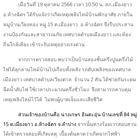
เมื่อวันที่ 19 ตุลาคม 2566 เวลา 10.
5
0 น. สภ.เมืองยาว
อ.ห้างฉัตร ได้รับแจ้งว่าเกิดเหตุเพลิงไหม้บ้านพักอาศัย ภายใน
หมู่บ้านเวียงทอง หมู่
15
ต.เมืองยาว
อ.ห้างฉัตร จึงรีบประสาน
งานป้องกันและสาธารณภัย เทศบาลตำบลเมืองยาว และท้อง
ถิ่นใกล้เคียง เข้าระงับเหตุอย่างเร่งด่วน
จากการตรวจสอบ พบว่าเป็นบ้านสองชั้นครึ่งปูนครึ่งไม้
ไฟได้ลุกลามไหม้บ้านไปเกือบทั้งหลัง รถดับเพลิงของเทศบาล
เมืองยาว เทศบาลตำบลเวียงตาล
จำนวน
2
คัน ได้ช่วยกันระดม
ฉีดน้ำดับไฟ ใช้เวลาประมาณครึ่งชั่วโมง
จึงสามารถควบคุม
เหตุเพลิงไหม้ไว้ได้ ไม่พบผู้บาดเจ็บและเสียชีวิต
ส่วนเจ้าของบ้านคือ นางเกษร อินตะอุ่น บ้านเลขที่ 84 หมู่
15 ต.เมืองยาว อ.ห้างฉัตร จ.ลำปาง
จากนั้นทางร้อยเวรสอบสวน
ได้เข้าตรวจสอบที่เกิดเหตุ
เบื้องต้นคาดว่าเกิดจากไฟฟ้า