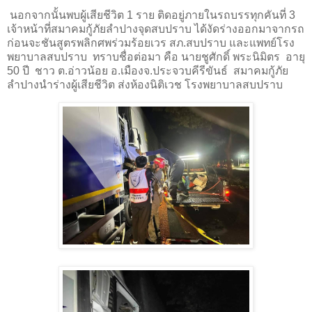
นอกจากนั้นพบผู้เสียชีวิต 1 ราย ติดอยู่ภายในรถบรรทุกคันที่ 3
เจ้าหน้าที่สมาคมกู้ภัยลำปางจุดสบปราบ ได้งัดร่างออกมาจากรถ
ก่อนจะชันสูตรพลิกศพร่วมร้อยเวร สภ.สบปราบ และแพทย์โรง
พยาบาลสบปราบ ทราบชื่อต่อมา คือ นายชูศักดิ์ พระนิมิตร อายุ
50 ปี ชาว ต.อ่าวน้อย อ.เมืองจ.ประจวบคีรีขันธ์ สมาคมกู้ภัย
ลำปางนำร่างผู้เสียชีวิต ส่งห้องนิติเวช โรงพยาบาลสบปราบ