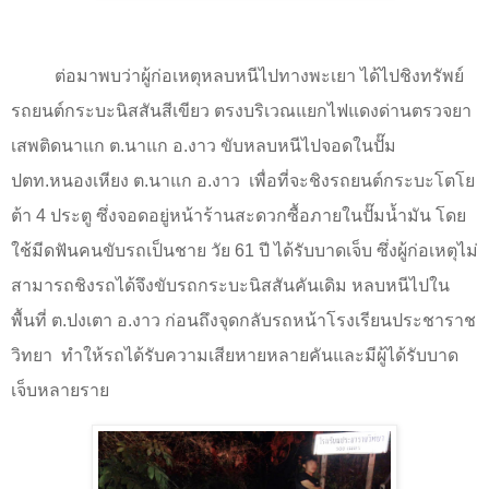
ต่อมาพบว่าผู้ก่อเหตุหลบหนีไปทางพะเยา ได้ไปชิงทรัพย์
รถยนต์กระบะนิสสันสีเขียว ตรงบริเวณแยกไฟแดงด่านตรวจยา
เสพติดนาแก ต.นาแก อ.งาว ขับหลบหนีไปจอดในปั๊ม
ปตท.หนองเหียง ต.นาแก อ.งาว
เพื่อที่จะชิงรถยนต์กระบะโตโย
ต้า
4
ประตู ซึ่งจอดอยู่หน้าร้านสะดวกซื้อภายในปั๊มน้ำมัน โดย
ใช้มีดฟันคนขับรถเป็นชาย วัย
61
ปี ได้รับบาดเจ็บ ซึ่งผู้ก่อเหตุไม่
สามารถชิงรถได้จึงขับรถกระบะนิสสันคันเดิม หลบหนีไปใน
พื้นที่ ต.ปงเตา อ.งาว ก่อนถึงจุดกลับรถหน้าโรงเรียนประชาราช
วิทยา
ทำให้รถได้รับความเสียหายหลายคันและมีผู้ได้รับบาด
เจ็บหลายราย