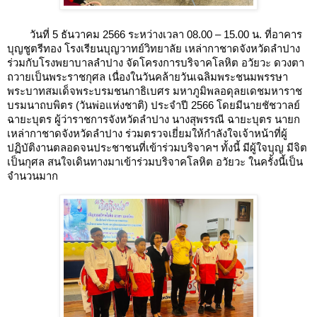
วันที่ 5 ธันวาคม 2566 ระหว่างเวลา 08.00 – 15.00 น. ที่อาคาร
บุญชูตรีทอง โรงเรียนบุญวาทย์วิทยาลัย เหล่ากาชาดจังหวัดลำปาง 
ร่วมกับโรงพยาบาลลำปาง จัดโครงการบริจาคโลหิต อวัยวะ ดวงตา 
ถวายเป็นพระราชกุศล เนื่องในวันคล้ายวันเฉลิมพระชนมพรรษา 
พระบาทสมเด็จพระบรมชนกาธิเบศร มหาภูมิพลอดุลยเดชมหาราช 
บรมนาถบพิตร (วันพ่อแห่งชาติ) ประจำปี 2566 โดยมีนายชัชวาลย์ 
ฉายะบุตร ผู้ว่าราชการจังหวัดลำปาง นางสุพรรณี ฉายะบุตร นายก
เหล่ากาชาดจังหวัดลำปาง ร่วมตรวจเยี่ยมให้กำลังใจเจ้าหน้าที่ผู้
ปฏิบัติงานตลอดจนประชาชนที่เข้าร่วมบริจาคฯ ทั้งนี้ มีผู้ใจบุญ มีจิต
เป็นกุศล สนใจเดินทางมาเข้าร่วมบริจาคโลหิต อวัยวะ ในครั้งนี้เป็น
จำนวนมาก