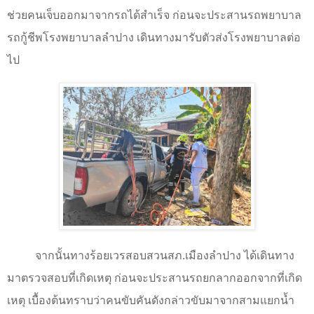
ช่วยคนเจ็บออกมาจากรถได้สำเร็จ ก่อนจะประสานรถพยาบาล
รถกู้ชีพโรงพยาบาลลำปาง เดินทางมารับตัวส่งโรงพยาบาลต่อ
ไป
จากนั้นทางร้อยเวรสอบสวนสภ.เมืองลำปาง ได้เดินทาง
มาตรวจสอบที่เกิดเหตุ ก่อนจะประสานรถยกลากออกจากที่เกิด
เหตุ เบื้องต้นทราบว่าคนขับคันดังกล่าวขับมาจากสามแยกน้ำ