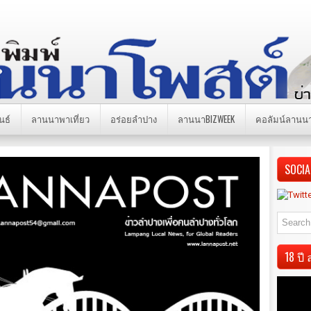
นธ์
ลานนาพาเที่ยว
อร่อยลำปาง
ลานนาBIZWEEK
คอลัมน์ลานน
SOCIA
18 ป