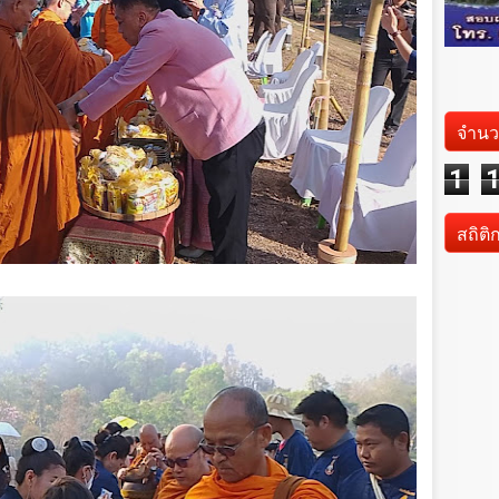
จำนว
1
สถิติ