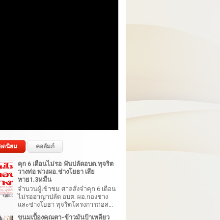
อดนิยม
คอลัมภ์
คุก 6 เดือนไม่รอ ฟันปลัดอบต.ทุจริต
วางท่อ พ่วงผอ.ช่างโยธา เสีย
หาย1.3หมื่น
จำนวนผู้เข้าชม ศาลสั่งจำคุก 6 เดือน
ไม่รออาญาปลัด อบต. ผอ.กองช่าง
และช่างโยธา ทุจริตโครงการก่อส...
ขนมเบื้องคุณตา-ข้าวมันป้าเหลียว