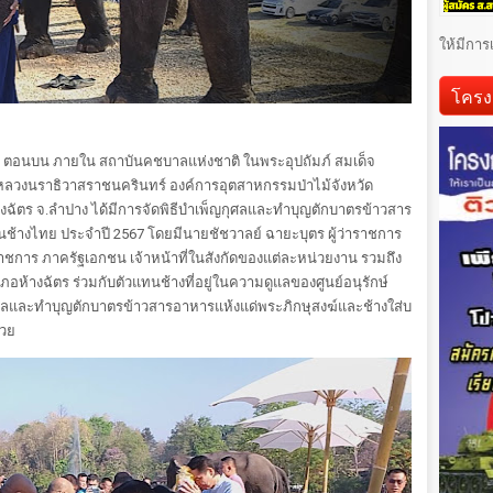
ให้มีการ
โครง
แม่สัน ตอนบน ภายใน สถาบันคชบาลแห่งชาติ ในพระอุปถัมภ์ สมเด็จ
มหลวงนราธิวาสราชนครินทร์ องค์การอุตสาหกรรมป่าไม้จังหวัด
้างฉัตร จ.ลำปาง ได้มีการจัดพิธีบำเพ็ญกุศลและทำบุญตักบาตรข้าวสาร
ันช้างไทย ประจำปี 2567 โดยมีนายชัชวาลย์ ฉายะบุตร ผู้ว่าราชการ
าชการ ภาครัฐเอกชน เจ้าหน้าที่ในสังกัดของแต่ละหน่วยงาน รวมถึง
ห้างฉัตร ร่วมกับตัวแทนช้างที่อยู่ในความดูแลของศูนย์อนุรักษ์
ศลและทำบุญตักบาตรข้าวสารอาหารแห้งแด่พระภิกษุสงฆ์และช้างใส่บ
้วย