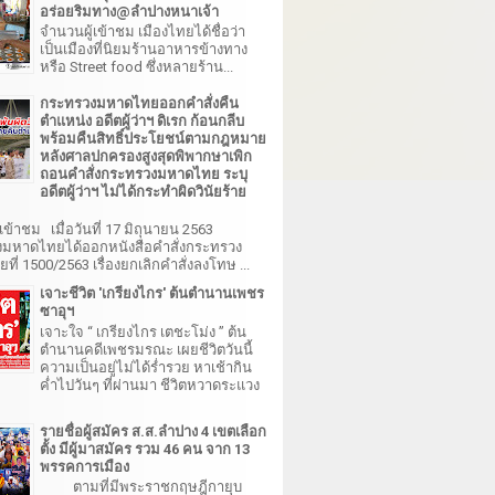
อร่อยริมทาง@ลำปางหนาเจ้า
จำนวนผู้เข้าชม เมืองไทยได้ชื่อว่า
เป็นเมืองที่นิยมร้านอาหารข้างทาง
หรือ Street food ซึ่งหลายร้าน...
กระทรวงมหาดไทยออกคำสั่งคืน
ตำแหน่ง อดีตผู้ว่าฯ ดิเรก ก้อนกลีบ
พร้อมคืนสิทธิ์ประโยชน์ตามกฎหมาย
หลังศาลปกครองสูงสุดพิพากษาเพิก
ถอนคำสั่งกระทรวงมหาดไทย ระบุ
อดีตผู้ว่าฯ ไม่ได้กระทำผิดวินัยร้าย
เข้าชม เมื่อวันที่ 17 มิถุนายน 2563
มหาดไทยได้ออกหนังสือคำสั่งกระทรวง
ี่ 1500/2563 เรื่องยกเลิกคำสั่งลงโทษ ...
เจาะชีวิต 'เกรียงไกร' ต้นตำนานเพชร
ซาอุฯ
เจาะใจ “ เกรียงไกร เตชะโม่ง ” ต้น
ตำนานคดีเพชรมรณะ เผยชีวิตวันนี้
ความเป็นอยู่ไม่ได้ร่ำรวย หาเช้ากิน
ค่ำไปวันๆ ที่ผ่านมา ชีวิตหวาดระแวง
รายชื่อผู้สมัคร ส.ส.ลำปาง 4 เขตเลือก
ตั้ง มีผู้มาสมัคร รวม 46 คน จาก 13
พรรคการเมือง
ตามที่มีพระราชกฤษฎีกายุบ