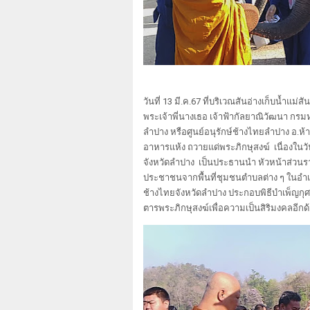
วันที่ 13 มี.ค.67 ที่บริเวณสันอ่างเก็บน้ำ
พระเจ้าพี่นางเธอ เจ้าฟ้ากัลยาณิวัฒนา กร
ลำปาง หรือศูนย์อนุรักษ์ช้างไทยลำปาง อ.ห
อาหารแห้ง ถวายแด่พระภิกษุสงฆ์ เนื่องในว
จังหวัดลำปาง เป็นประธานนำ หัวหน้าส่วนร
ประชาชนจากพื้นที่ชุมชนตำบลต่าง ๆ ในอำเภอ
ช้างไทยจังหวัดลำปาง ประกอบพิธีบำเพ็ญกุ
ตารพระภิกษุสงฆ์เพื่อความเป็นสิริมงคลอีกด