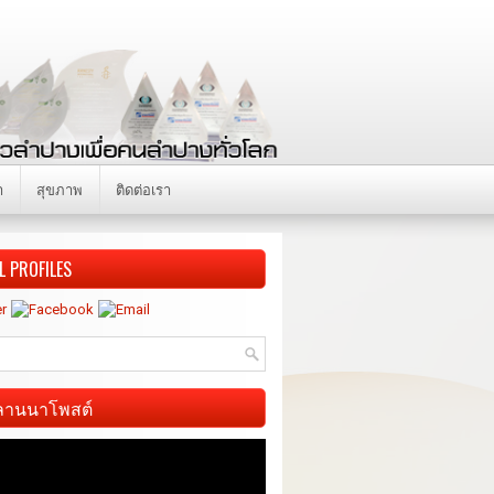
า
สุขภาพ
ติดต่อเรา
L PROFILES
ี ลานนาโพสต์