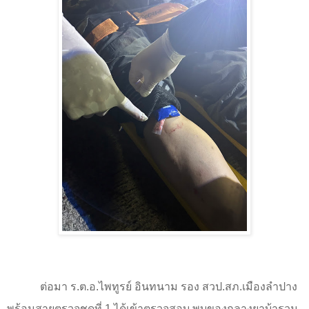
ต่อมา ร.ต.อ.ไพทูรย์ อินทนาม รอง สวป.สภ.เมืองลำปาง
พร้อมสายตรวจชุดที่
1
ได้เข้าตรวจสอบ พบของกลางยาบ้ารวม