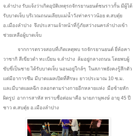
จ.ลำปาง รับแจ้งว่าเกิดอุบัติเหตุรถจักรยานยนต์ชนราวกั้น มีผู้ได้
รับบาดเจ็บ บริเวณถนนเลียบแม่น้ำวังท่าคราวน้อย ต.สบตุ๋ย
อ.เมืองลำปาง
จึงประสานเจ้าหน้าที่กู้ภัยสว่างนครลำปางเข้า
ช่วยเหลือผู้บาดเจ็บ
จากการตรวจสอบที่เกิดเหตุพบ รถจักรยานยนต์ ยี่ห้อคา
วาซากิ สีเขียวดำ ทะเบียน จ.ลำปาง
ล้มอยู่กลางถนน โดยพบผู้
ขับขี่เป็นชาย ได้รับบาดเจ็บ นอนอยู่ใกล้ๆ
ในสภาพยังคงรู้สึกตัว
แต่มีอาการซึม มีบาดแผลเปิดที่ศีรษะ ยาวประมาณ
10
ซ.ม.
และมีบาดแผลฉีก ถลอกตามร่างกายอีกหลายแห่ง
มือซ้ายหัก
ผิดรูป
อาการสาหัส ทราบชื่อต่อมาคือ นายภานุพงษ์ อายุ
45
ปี
ชาว ต.สบตุ๋ย อ.เมืองลำปาง