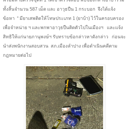
ทั้งสิ้นจำนวน
587
เม็ด เเละ อาวุธปืน
1
กระบอก
จึงได้แจ้ง
ข้อหา
“
มียาเสพติดให้โทษประเภท
1
(ยาบ้า) ไว้ในครอบครอง
เพื่อจำหน่าย ฯ เเละพกพาอาวุธปืนติดตัวไปในเมืองฯ
และเเจ้ง
สิทธิให้แก่นายภานุพงษ์ฯ รับทราบข้อกล่าวหาดังกล่าว
ก่อนจะ
นำส่งพนักงานสอบสวน
สภ.เมืองลำปาง เพื่อดำเนินคดีตาม
กฎหมายต่อไป