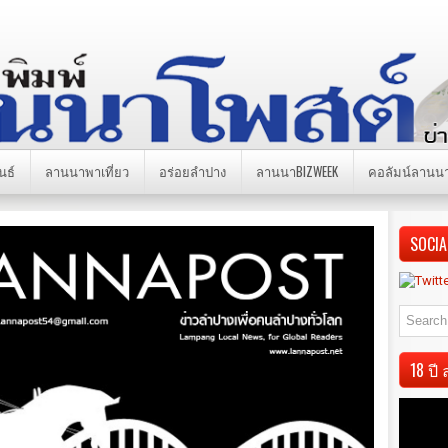
นธ์
ลานนาพาเที่ยว
อร่อยลำปาง
ลานนาBIZWEEK
คอลัมน์ลานน
SOCIA
18 ป