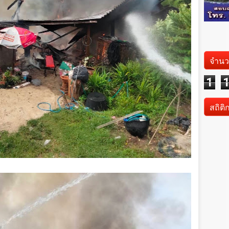
จำนว
1
สถิติ