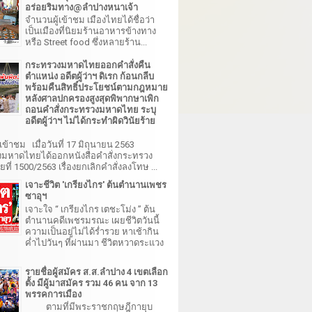
อร่อยริมทาง@ลำปางหนาเจ้า
จำนวนผู้เข้าชม เมืองไทยได้ชื่อว่า
เป็นเมืองที่นิยมร้านอาหารข้างทาง
หรือ Street food ซึ่งหลายร้าน...
กระทรวงมหาดไทยออกคำสั่งคืน
ตำแหน่ง อดีตผู้ว่าฯ ดิเรก ก้อนกลีบ
พร้อมคืนสิทธิ์ประโยชน์ตามกฎหมาย
หลังศาลปกครองสูงสุดพิพากษาเพิก
ถอนคำสั่งกระทรวงมหาดไทย ระบุ
อดีตผู้ว่าฯ ไม่ได้กระทำผิดวินัยร้าย
เข้าชม เมื่อวันที่ 17 มิถุนายน 2563
มหาดไทยได้ออกหนังสือคำสั่งกระทรวง
ี่ 1500/2563 เรื่องยกเลิกคำสั่งลงโทษ ...
เจาะชีวิต 'เกรียงไกร' ต้นตำนานเพชร
ซาอุฯ
เจาะใจ “ เกรียงไกร เตชะโม่ง ” ต้น
ตำนานคดีเพชรมรณะ เผยชีวิตวันนี้
ความเป็นอยู่ไม่ได้ร่ำรวย หาเช้ากิน
ค่ำไปวันๆ ที่ผ่านมา ชีวิตหวาดระแวง
รายชื่อผู้สมัคร ส.ส.ลำปาง 4 เขตเลือก
ตั้ง มีผู้มาสมัคร รวม 46 คน จาก 13
พรรคการเมือง
ตามที่มีพระราชกฤษฎีกายุบ