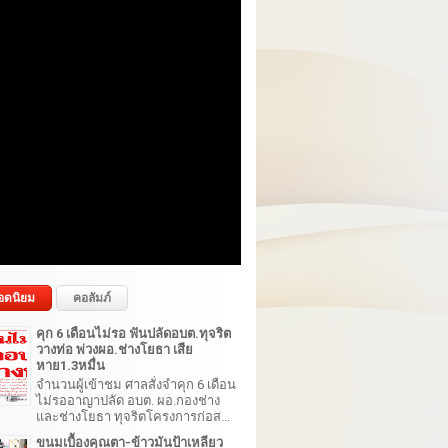
อดนิยม
คอลัมภ์
คุก 6 เดือนไม่รอ ฟันปลัดอบต.ทุจริต
วางท่อ พ่วงผอ.ช่างโยธา เสีย
หาย1.3หมื่น
จำนวนผู้เข้าชม ศาลสั่งจำคุก 6 เดือน
ไม่รออาญาปลัด อบต. ผอ.กองช่าง
และช่างโยธา ทุจริตโครงการก่อส...
ขนมเบื้องคุณตา-ข้าวมันป้าเหลียว