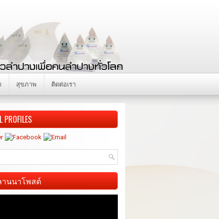
า
สุขภาพ
ติดต่อเรา
L PROFILES
ี ลานนาโพสต์