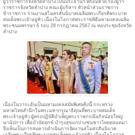
ผู้ว่าราชการจังหวัดลำปาง เป็นประธานฯ พร้อมด้วย รองผู้ว่า
ราชการจังหวัดลำปาง คณะผู้บริหาร หัวหน้าส่วนราชการ
ข้าราชการ ร่วมงานสโมสรสันนิบาตเฉลิมพระเกียรติพระบาท
สมเด็จพระเจ้าอยู่หัว เนื่องในโอกาสพระราชพิธีมหามงคลเฉลิม
พระชนมพรรษา 6 รอบ 28 กรกฎาคม 2567 ณ หอประชุมจังหวัด
ลำปาง
เนื่องในวาระอันเป็นมหามงคลสมัยพิเศษยิ่งนี้ กระทรวง
มหาดไทยสำนึกในพระมหากรุณาธิคุณที่พระบาทสมเด็จ
พระเจ้าอยู่หัว ผู้ทรงปฏิบัติบำเพ็ญพระราชกรณียกิจน้อยใหญ่
นานัปการ เพื่อบำบัดทุกข์ บำรุงสุขแก่ปวงชนชาวไทยตลอดมา
จึงเห็นเป็นการสมควรดำเนินการจัดงานสโมสรสันนิบาต
เฉลิมพระเกียรติพระบาทสมเด็จพระเจ้าอยู่หัว เนื่องในโอกาส