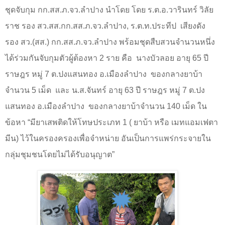
ชุดจับกุม กก.สส.ภ.จว.ลำปาง นำโดย โดย ร.ต.อ.วารินทร์ วิลัย
ราช รอง สว.สส.กก.สส.ภ.จว.ลำปาง
,
ร.ต.ท.ประทีป
เสียงดัง
รอง สว.(สส.) กก.สส.ภ.จว.ลำปาง พร้อมชุดสืบสวนจำนวนหนึ่ง
ได้ร่วมกันจับกุมตัวผู้ต้องหา
2
ราย คือ
นางบัวลอย อายุ
65
ปี
ราษฎร หมู่
7
ต.ปงแสนทอง อ.เมืองลำปาง
ของกลางยาบ้า
จำนวน 5 เม็ด
และ น.ส.จันทร์ อายุ 63 ปี ราษฎร หมู่
7
ต.ปง
แสนทอง อ.เมืองลำปาง
ของกลางยาบ้าจำนวน 140 เม็ด ใน
ข้อหา
“
มียาเสพติดให้โทษประเภท 1 ( ยาบ้า หรือ เมทแอมเฟตา
มีน) ไว้ในครองครองเพื่อจำหน่าย อันเป็นการแพร่กระจายใน
กลุ่มชุมชนโดยไม่ได้รับอนุญาต
”