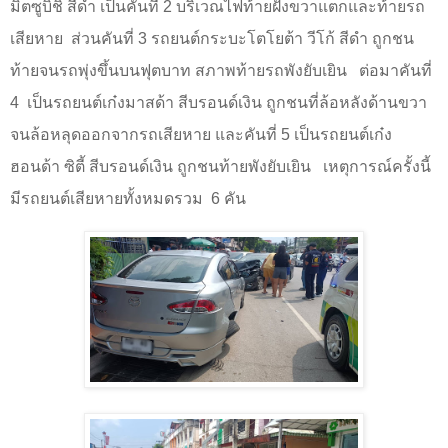
มิตซูบิชิ สีดำ เป็นคันที่
2
บริเวณไฟท้ายฝั่งขวาแตกและท้ายรถ
เสียหาย
ส่วนคันที่
3
รถยนต์กระบะโตโยต้า วีโก้ สีดำ ถูกชน
ท้ายจนรถพุ่งขึ้นบนฟุตบาท สภาพท้ายรถพังยับเยิน
ต่อมาคันที่
4
เป็นรถยนต์เก๋งมาสด้า สีบรอนด์เงิน ถูกชนที่ล้อหลังด้านขวา
จนล้อหลุดออกจากรถเสียหาย และคันที่
5
เป็นรถยนต์เก๋ง
ฮอนด้า ซิตี้ สีบรอนด์เงิน ถูกชนท้ายพังยับเยิน เหตุการณ์ครั้งนี้
มีรถยนต์เสียหายทั้งหมดรวม 6 คัน