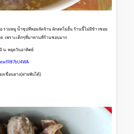
้อ รวมหมู น้ำซุปที่หอมจัดจ้าน ผักสดไม่อั้น ร้านนี้ไม่มีข้าวซอย
็ด
เพราะเด็กๆที่มาทานที่ร้านชอบมาก
0 น. หยุดวันอาทิตย์
S3hewfR87bU4WA
องเขื่อนยาง(ฝายพับได้)