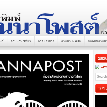
นธ์
ลานนาพาเที่ยว
อร่อยลำปาง
ลานนาBIZWEEK
คอลัมน์ลานน
SOCIA
18 ป