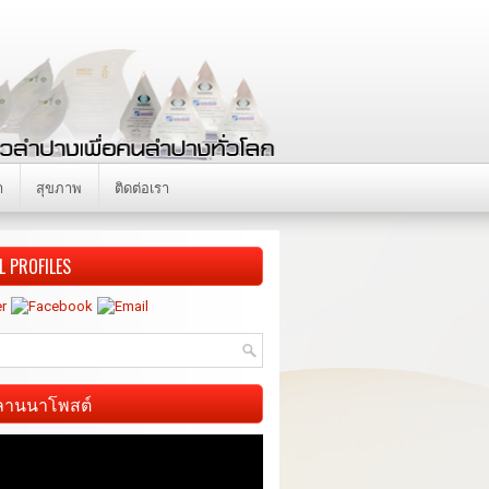
า
สุขภาพ
ติดต่อเรา
L PROFILES
ี ลานนาโพสต์