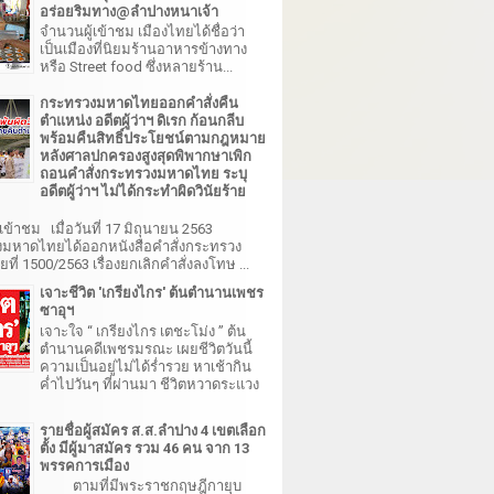
อร่อยริมทาง@ลำปางหนาเจ้า
จำนวนผู้เข้าชม เมืองไทยได้ชื่อว่า
เป็นเมืองที่นิยมร้านอาหารข้างทาง
หรือ Street food ซึ่งหลายร้าน...
กระทรวงมหาดไทยออกคำสั่งคืน
ตำแหน่ง อดีตผู้ว่าฯ ดิเรก ก้อนกลีบ
พร้อมคืนสิทธิ์ประโยชน์ตามกฎหมาย
หลังศาลปกครองสูงสุดพิพากษาเพิก
ถอนคำสั่งกระทรวงมหาดไทย ระบุ
อดีตผู้ว่าฯ ไม่ได้กระทำผิดวินัยร้าย
เข้าชม เมื่อวันที่ 17 มิถุนายน 2563
มหาดไทยได้ออกหนังสือคำสั่งกระทรวง
ี่ 1500/2563 เรื่องยกเลิกคำสั่งลงโทษ ...
เจาะชีวิต 'เกรียงไกร' ต้นตำนานเพชร
ซาอุฯ
เจาะใจ “ เกรียงไกร เตชะโม่ง ” ต้น
ตำนานคดีเพชรมรณะ เผยชีวิตวันนี้
ความเป็นอยู่ไม่ได้ร่ำรวย หาเช้ากิน
ค่ำไปวันๆ ที่ผ่านมา ชีวิตหวาดระแวง
รายชื่อผู้สมัคร ส.ส.ลำปาง 4 เขตเลือก
ตั้ง มีผู้มาสมัคร รวม 46 คน จาก 13
พรรคการเมือง
ตามที่มีพระราชกฤษฎีกายุบ