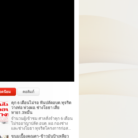
อดนิยม
คอลัมภ์
คุก 6 เดือนไม่รอ ฟันปลัดอบต.ทุจริต
วางท่อ พ่วงผอ.ช่างโยธา เสีย
หาย1.3หมื่น
จำนวนผู้เข้าชม ศาลสั่งจำคุก 6 เดือน
ไม่รออาญาปลัด อบต. ผอ.กองช่าง
และช่างโยธา ทุจริตโครงการก่อส...
ขนมเบื้องคุณตา-ข้าวมันป้าเหลียว