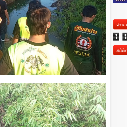
จำนว
1
สถิติ