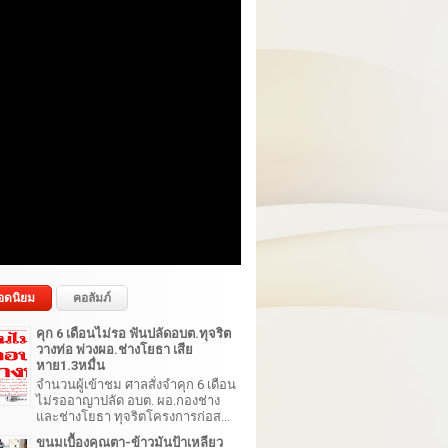
อดนิยม
คอลัมภ์
คุก 6 เดือนไม่รอ ฟันปลัดอบต.ทุจริต
วางท่อ พ่วงผอ.ช่างโยธา เสีย
หาย1.3หมื่น
จำนวนผู้เข้าชม ศาลสั่งจำคุก 6 เดือน
ไม่รออาญาปลัด อบต. ผอ.กองช่าง
และช่างโยธา ทุจริตโครงการก่อส...
ขนมเบื้องคุณตา-ข้าวมันป้าเหลียว