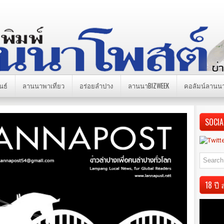
นธ์
ลานนาพาเที่ยว
อร่อยลำปาง
ลานนาBIZWEEK
คอลัมน์ลานน
SOCIA
18 ป