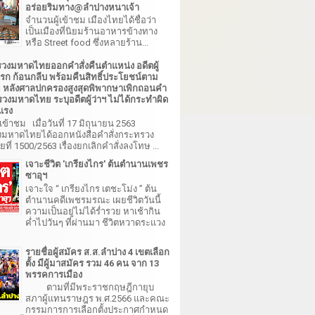
อร่อยริมทาง@ลำปางหนาเจ้า
จำนวนผู้เข้าชม เมืองไทยได้ชื่อว่า
เป็นเมืองที่นิยมร้านอาหารข้างทาง
หรือ Street food ซึ่งหลายร้าน...
วงมหาดไทยออกคำสั่งคืนตำแหน่ง อดีตผู้
ิเรก ก้อนกลีบ พร้อมคืนสิทธิ์ประโยชน์ตาม
หลังศาลปกครองสูงสุดพิพากษาเพิกถอนคำ
รวงมหาดไทย ระบุอดีตผู้ว่าฯ ไม่ได้กระทำผิด
ยแรง
เข้าชม เมื่อวันที่ 17 มิถุนายน 2563
มหาดไทยได้ออกหนังสือคำสั่งกระทรวง
ี่ 1500/2563 เรื่องยกเลิกคำสั่งลงโทษ ...
เจาะชีวิต 'เกรียงไกร' ต้นตำนานเพชร
ซาอุฯ
เจาะใจ “ เกรียงไกร เตชะโม่ง ” ต้น
ตำนานคดีเพชรมรณะ เผยชีวิตวันนี้
ความเป็นอยู่ไม่ได้ร่ำรวย หาเช้ากิน
ค่ำไปวันๆ ที่ผ่านมา ชีวิตหวาดระแวง
รายชื่อผู้สมัคร ส.ส.ลำปาง 4 เขตเลือก
ตั้ง มีผู้มาสมัคร รวม 46 คน จาก 13
พรรคการเมือง
ตามที่มีพระราชกฤษฎีกายุบ
สภาผู้แทนราษฎร พ.ศ.2566 และคณะ
กรรมการการเลือกตั้งประกาศกำหนด