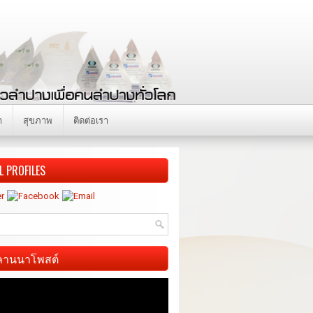
า
สุขภาพ
ติดต่อเรา
L PROFILES
ี ลานนาโพสต์