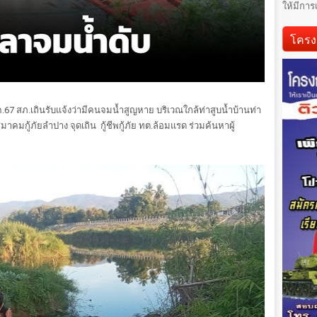
ให้มีการ
โครง
67 สภ.เถินรับแจ้งว่ามีคนจมน้ำสูญหาย บริเวณใกล้ท่าสูบน้ำบ้านท่า
คมกู้ภัยลำปาง จุดเถิน กู้ชีพกู้ภัย ทต.ล้อมแรด ร่วมค้นหาผู้