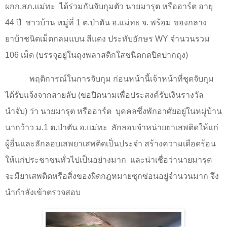
ผกก.สภ.แม่ทะ
ได้ร่วมกันจับกุมตัว นายมารุต หรืออาร์ต
อายุ
44
ปี
ชาวบ้าน หมู่ที่
1
ต.ป่าตัน อ.แม่ทะ จ. พร้อม ของกลาง
ยาบ้าชนิดเม็ดกลมแบน สีแดง ประทับอักษร
WY
จำนวนรวม
106
เม็ด (บรรจุอยู่ในถุงพลาสติกใสชนิดกดปิดปากถุง)
พฤติการณ์ในการจับกุม ก่อนหน้านี้เจ้าหน้าที่ชุดจับกุม
ได้รับแจ้งจากสายลับ (ขอปิดนามเพื่อประสงค์รับเงินรางวัล
นำจับ) ว่า นายมารุต หรืออาร์ต
บุคคลซึ่งพักอาศัยอยู่ในหมู่บ้าน
นากว้าว ม.
1
ต.ป่าตัน อ.แม่ทะ
ลักลอบจำหน่ายยาเสพติดให้แก่
ผู้อื่นและลักลอบเสพยาเสพติดเป็นประจำ สร้างความเดือดร้อน
ให้แก่ประชาชนทั่วไปเป็นอย่างมาก
และน่าเชื่อว่านายมารุต
จะมียาเสพติดหรือสิ่งของผิดกฎหมายซุกซ่อนอยู่จำนวนมาก จึง
นำกำลังเข้าตรวจสอบ