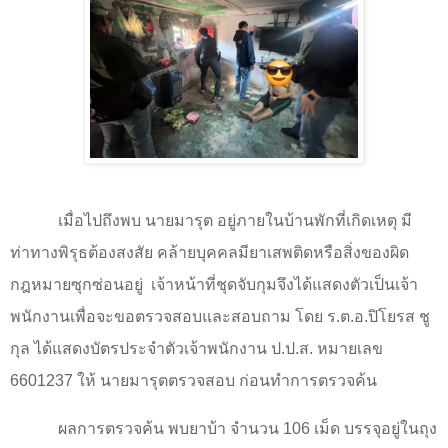
เมื่อไปถึงพบ นายมารุต อยู่ภายในบ้านพักที่เกิดเหตุ มี
ท่าทางพิรุธต้องสงสัย คล้ายบุคคลมียาเสพติดหรือสิ่งของผิด
กฎหมายซุกซ่อนอยู่
เจ้าหน้าที่ชุดจับกุมจึงได้แสดงตัวเป็นเจ้า
พนักงานเพื่อจะขอตรวจสอบและสอบถาม โดย ร.ต.อ.ปิโยรส ชู
กุล ได้แสดงบัตรประจำตัวเจ้าพนักงาน ป.ป.ส. หมายเลข
6601237
ให้ นายมารุตตรวจสอบ ก่อนทำการตรวจค้น
ผลการตรวจค้น พบยาบ้า จำนวน
106
เม็ด บรรจุอยู่ในถุง