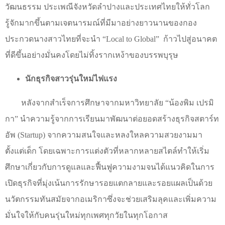
วัฒนธรรม ประเพณีจังหวัดลำปางและประเทศไทยให้ทั่วโลก
รู้จักมากขึ้นตามเจตนารมณ์ที่มีมาอย่างยาวนานของกอง
ประกวดนางสาวไทยที่จะนำ
“Local to Global”
ก้าวไปสู่อนาคต
ที่ดีขึ้นอย่างมั่นคงโดยไม่ทิ้งรากเหง้าของบรรพบุรุษ
นักธุรกิจสาวรุ่นใหม่ไฟแรง
หลังจากสำเร็จการศึกษาจากมหาวิทยาลัย
“
น้องพิม เปรมิ
กา
”
นำความรู้จากการเรียนมาพัฒนาต่อยอดสร้างธุรกิจสตาร์ท
อัพ (
Startup)
จากความสนใจและหลงใหลความสวยงามมา
ตั้งแต่เด็ก โดยเฉพาะการแต่งตัวที่หลากหลายสไตล์ทำให้เริ่ม
ศึกษาเกี่ยวกับการดูแลและฟื้นฟูความงามจนได้แนวคิดในการ
เปิดธุรกิจที่มุ่งเน้นการรักษารอยแตกลายและรอยแผลเป็นด้วย
นวัตกรรมทันสมัยจากอเมริกาซึ่งจะช่วยเสริมลุคและเพิ่มความ
มั่นใจให้กับคนรุ่นใหม่ทุกเพศทุกวัยในทุกโอกาส