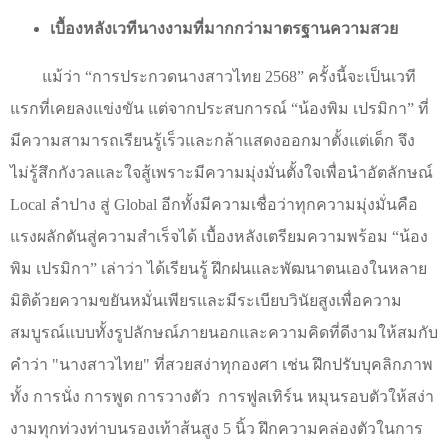
เบื้องหลังเวทีนางงามที่มากกว่ามาตรฐานความสวย
แม้ว่า
“
การประกวดนางสาวไทย 2568
”
ครั้งนี้จะเป็นเวที
แรกที่เคยลงแข่งขัน แต่จากประสบการณ์
“
น้องพิม เปรมิกา
”
ที่
มีความสามารถเรียนรู้เร็วและกล้าแสดงออกมาตั้งแต่เด็ก จึง
ไม่รู้สึกกังวลและใจสู้เพราะมีความมุ่งมั่นตั้งใจเพื่อนำอัตลักษณ์
Local
ลำปาง สู่
Global
อีกทั้งมีความเชื่อว่าทุกความมุ่งมั่นคือ
แรงผลักดันสู่ความสำเร็จได้ เบื้องหลังเตรียมความพร้อม
“
น้อง
พิม เปรมิกา
”
เล่าว่า ได้เรียนรู้ ฝึกฝนและพัฒนาตนเองในหลาย
มิติด้วยความขยันหมั่นเพียรและมีระเบียบวินัยสูงเพื่อความ
สมบูรณ์แบบทั้งรูปลักษณ์ภายนอกและความคิดที่ดีงามให้สมกับ
คำว่า "นางสาวไทย" ที่สวยสง่าทุกองศา เช่น ฝึกปรับบุคลิกภาพ
ทั้ง การนั่ง การพูด การวางตัว
การฟูลเทิร์น หมุนรอบตัวให้สง่า
งามทุกท่วงท่าบนรองเท้าส้นสูง 5 นิ้ว ฝึกความคล่องตัวในการ