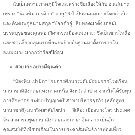
นับเป็นความภาคภูมิใจและสร้างชื่อเสียงให้กับ อ.แม่เมาะ
เพราะ
“
น้องพิม เปรมิกา
”
อายุ 26 ปี เป็นคนแม่เมาะโดยกำเนิด
และต้นตระกูลนามสกุล
“
ป๊อกคำอู๋
”
สืบทอดมาตั้งแต่สมัย
บรรพบุรุษของคุณพ่อ (วิศวกรเหมืองแม่เมาะ) ซึ่งเป็นชาวไทลื้อ
และชาวเงี้ยวกลุ่มแรกที่อพยพย้ายถิ่นฐานมาตั้งรกรากใน
อ.แม่เมาะ มากกว่าร้อยปีก่อน
สวย เก่ง อย่างมีคุณค่า
“
น้องพิม เปรมิกา
”
จบการศึกษาระดับมัธยมจากโรงเรียน
นานาชาติอังกฤษแห่งภาคเหนือ จังหวัดลำปาง จากนั้นได้รับทุน
การศึกษาต่อ ระดับปริญญาตรี สาขาบริหารธุรกิจ (หลักสูตร
นานาชาติ) มหาวิทยาลัยไชน่า
จีเลี่ยง เมืองหางโจว ประเทศ
จีน สามารถพูดภาษาอังกฤษและภาษาจีนกลาง เป็นอีก
คุณสมบัติที่เพียบพร้อมในการประชาสัมพันธ์การท่องเที่ยว