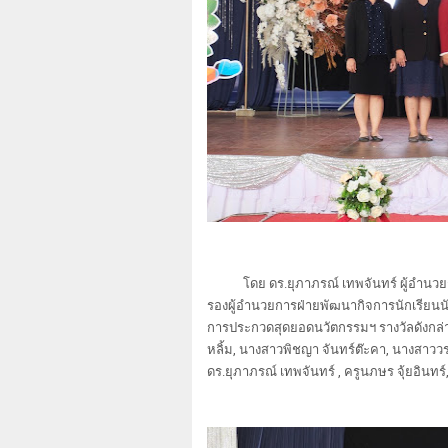
โดย ดร.ยุภาภรณ์ เทพจันทร์ ผู้อำน
รองผู้อำนวยการฝ่ายพัฒนากิจการนักเรียนนั
การประกวดสุดยอดนวัตกรรมฯ รางวัลดังกล่าว
หลิ้ม, นางสาวพิชญา จันทร์ต๊ะคา, นางสาววรา
ดร.ยุภาภรณ์ เทพจันทร์ , ครูนภษร จุ้ยอินท