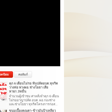
อดนิยม
คอลัมภ์
คุก 6 เดือนไม่รอ ฟันปลัดอบต.ทุจริต
วางท่อ พ่วงผอ.ช่างโยธา เสีย
หาย1.3หมื่น
จำนวนผู้เข้าชม ศาลสั่งจำคุก 6 เดือน
ไม่รออาญาปลัด อบต. ผอ.กองช่าง
และช่างโยธา ทุจริตโครงการก่อส...
ขนมเบื้องคุณตา-ข้าวมันป้าเหลียว