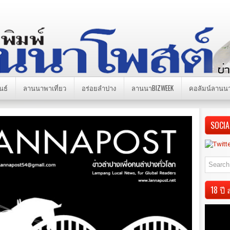
นธ์
ลานนาพาเที่ยว
อร่อยลำปาง
ลานนาBIZWEEK
คอลัมน์ลานน
SOCIA
18 ป