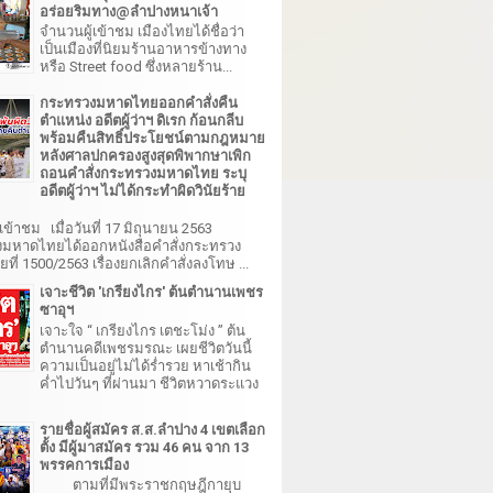
อร่อยริมทาง@ลำปางหนาเจ้า
จำนวนผู้เข้าชม เมืองไทยได้ชื่อว่า
เป็นเมืองที่นิยมร้านอาหารข้างทาง
หรือ Street food ซึ่งหลายร้าน...
กระทรวงมหาดไทยออกคำสั่งคืน
ตำแหน่ง อดีตผู้ว่าฯ ดิเรก ก้อนกลีบ
พร้อมคืนสิทธิ์ประโยชน์ตามกฎหมาย
หลังศาลปกครองสูงสุดพิพากษาเพิก
ถอนคำสั่งกระทรวงมหาดไทย ระบุ
อดีตผู้ว่าฯ ไม่ได้กระทำผิดวินัยร้าย
เข้าชม เมื่อวันที่ 17 มิถุนายน 2563
มหาดไทยได้ออกหนังสือคำสั่งกระทรวง
ี่ 1500/2563 เรื่องยกเลิกคำสั่งลงโทษ ...
เจาะชีวิต 'เกรียงไกร' ต้นตำนานเพชร
ซาอุฯ
เจาะใจ “ เกรียงไกร เตชะโม่ง ” ต้น
ตำนานคดีเพชรมรณะ เผยชีวิตวันนี้
ความเป็นอยู่ไม่ได้ร่ำรวย หาเช้ากิน
ค่ำไปวันๆ ที่ผ่านมา ชีวิตหวาดระแวง
รายชื่อผู้สมัคร ส.ส.ลำปาง 4 เขตเลือก
ตั้ง มีผู้มาสมัคร รวม 46 คน จาก 13
พรรคการเมือง
ตามที่มีพระราชกฤษฎีกายุบ