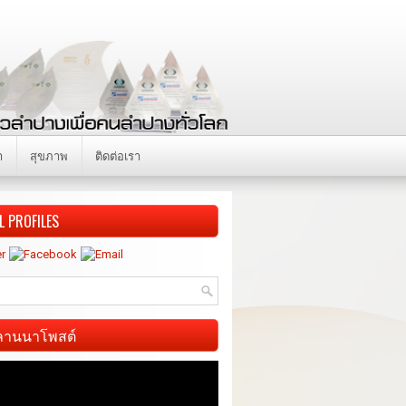
า
สุขภาพ
ติดต่อเรา
L PROFILES
ี ลานนาโพสต์