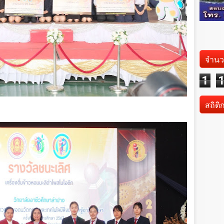
จำนว
1
สถิติ