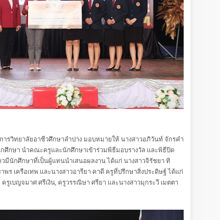
วยการวิทยาลัยอาชีวศึกษาลำปาง มอบหมายให้ นางสาวอภิวันท์ จักรคำ
กศึกษา นำคณะครูและนักศึกษาเข้าร่วมพิธีมอบรางวัล และพิธีปิด
มีนักศึกษาที่เป็นผู้แทนนำเสนอผลงาน ได้แก่ นางสาวจิรัชยา ทิ
พร เครือเทพ และนางสาวอารียา คาดี ครูที่ปรึกษาสิ่งประดิษฐ์ ได้แก่
ร์, ครูเบญจมาศ ศรีเงิน, ครูวรรณิษา ศรียา และนางสาวมุกระวี เมตตา