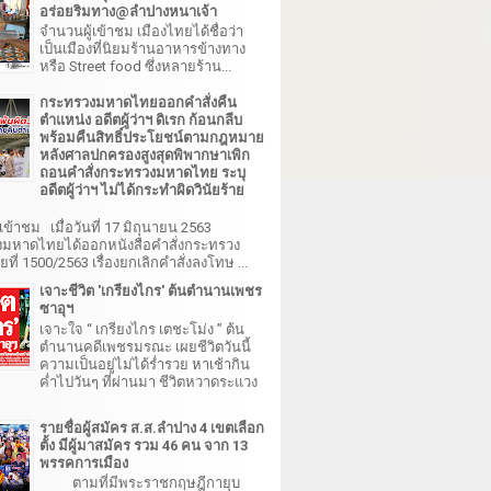
อร่อยริมทาง@ลำปางหนาเจ้า
จำนวนผู้เข้าชม เมืองไทยได้ชื่อว่า
เป็นเมืองที่นิยมร้านอาหารข้างทาง
หรือ Street food ซึ่งหลายร้าน...
กระทรวงมหาดไทยออกคำสั่งคืน
ตำแหน่ง อดีตผู้ว่าฯ ดิเรก ก้อนกลีบ
พร้อมคืนสิทธิ์ประโยชน์ตามกฎหมาย
หลังศาลปกครองสูงสุดพิพากษาเพิก
ถอนคำสั่งกระทรวงมหาดไทย ระบุ
อดีตผู้ว่าฯ ไม่ได้กระทำผิดวินัยร้าย
เข้าชม เมื่อวันที่ 17 มิถุนายน 2563
มหาดไทยได้ออกหนังสือคำสั่งกระทรวง
ี่ 1500/2563 เรื่องยกเลิกคำสั่งลงโทษ ...
เจาะชีวิต 'เกรียงไกร' ต้นตำนานเพชร
ซาอุฯ
เจาะใจ “ เกรียงไกร เตชะโม่ง ” ต้น
ตำนานคดีเพชรมรณะ เผยชีวิตวันนี้
ความเป็นอยู่ไม่ได้ร่ำรวย หาเช้ากิน
ค่ำไปวันๆ ที่ผ่านมา ชีวิตหวาดระแวง
รายชื่อผู้สมัคร ส.ส.ลำปาง 4 เขตเลือก
ตั้ง มีผู้มาสมัคร รวม 46 คน จาก 13
พรรคการเมือง
ตามที่มีพระราชกฤษฎีกายุบ