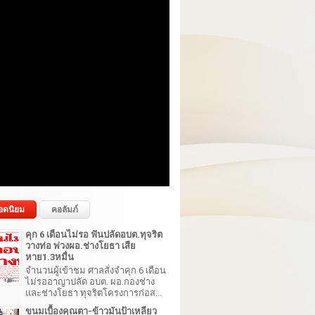
อดนิยม
คอลัมภ์
คุก 6 เดือนไม่รอ ฟันปลัดอบต.ทุจริต
วางท่อ พ่วงผอ.ช่างโยธา เสีย
หาย1.3หมื่น
จำนวนผู้เข้าชม ศาลสั่งจำคุก 6 เดือน
ไม่รออาญาปลัด อบต. ผอ.กองช่าง
และช่างโยธา ทุจริตโครงการก่อส...
ขนมเบื้องคุณตา-ข้าวมันป้าเหลียว