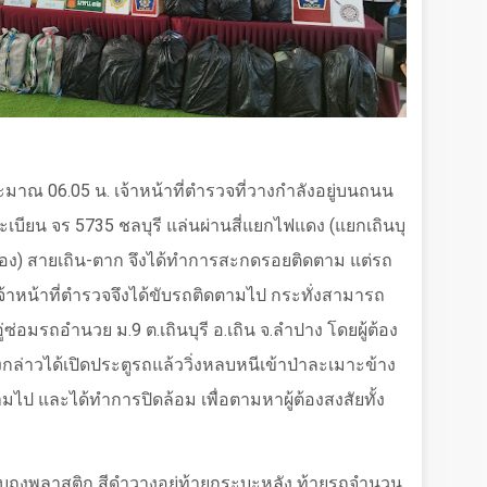
ระมาณ
06.05
น. เจ้าหน้าที่ตำรวจที่วางกำลังอยู่บนถนน
ะเบียน จร
5735
ชลบุรี แล่นผ่านสี่แยกไฟแดง (แยกเถินบุ
อง) สายเถิน-ตาก จึงได้ทำการสะกดรอยติดตาม แต่รถ
จ้าหน้าที่ตำรวจจึงได้ขับรถติดตามไป กระทั่งสามารถ
อู่ซ่อมรถอำนวย ม.
9
ต.เถินบุรี อ.เถิน จ.ลำปาง โดยผู้ต้อง
งกล่าวได้เปิดประตูรถแล้ววิ่งหลบหนีเข้าป่าละเมาะข้าง
ามไป และได้ทำการปิดล้อม เพื่อตามหาผู้ต้องสงสัยทั้ง
บถุงพลาสติก สีดำวางอยู่ท้ายกระบะหลัง ท้ายรถจำนวน