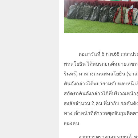
ต่อมาวันที่
6
ก.พ.
68
เวลาป
พหลโยธิน ได้พบรถยนต์หมายเลขท
รินทร์) มาทางถนนพหลโยธิน (ขาล่
คันดังกล่าวได้พยายามขับหลบหนี เ
สกัดรถคันดังกล่าวได้ที่บริเวณหน้า
สงสัยจำนวน
2
คน ที่มากับ รถคันดั
ทาง เจ้าหน้าที่ตำรวจชุดจับกุมติดต
สองคน
จากการตรวจสอบรถยนต์
พ