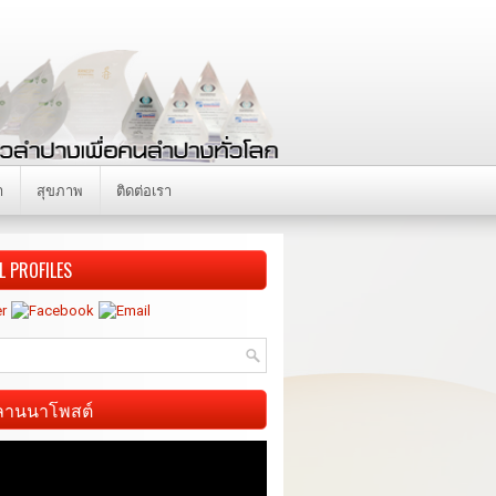
า
สุขภาพ
ติดต่อเรา
L PROFILES
ี ลานนาโพสต์