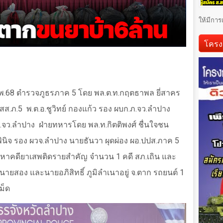
ให้มีการ
โครง
พ.
68
ตำรวจภูธรภาค 5 โดย พล.ต.ท.กฤตธาพล ยี่สาคร
.สส.ภ.5
พ.ต.อ.ชูวิทย์ กองแก้ว รอง ผบก.ภ.จว.ลำปาง
.ภ.จว.ลำปาง
ฝ่ายทหารโดย พล.ท.กิตติพงศ์ ชื่นใจชน
ิจ รอง ผวจ.ลำปาง นายธันวา ผุดผ่อง ผอ.ปปส.ภาค 5
งหาคดียาเสพติดรายสำคัญ จำนวน 1 คดี สภ.เถิน และ
อ นายสอง และนายอภิสิทธิ์ ภูมิลำเนาอยู่ จ.ตาก รถยนต์ 1
ม็ด