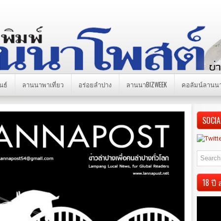
นธ์
ลานนาพาเที่ยว
อร่อยลำปาง
ลานนาBIZWEEK
คอลัมน์ลานน
SOCIA
18 ป