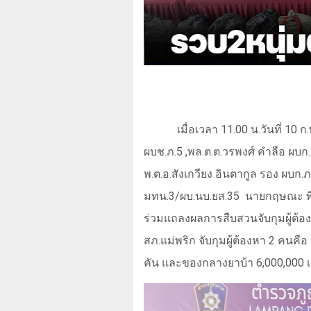
เมื่อเวลา
11.00
น.วันที่
10
ก.
ผบช.ภ.5
,
พล.ต.ต.วรพงศ์ คำลือ ผบก
พ.ต.อ.สังเกวียง อินตากูล รอง ผบก
มทน.3/ผบ.นบ.ยส.35
นายกฤษณะ พิน
ร่วมแถลงผลการสืบสวนจับกุมผู้ต้อ
สภ.แม่พริก จับกุมผู้ต้องหา 2 คนคื
คัน และของกลางยาบ้า 6,000,000 เ