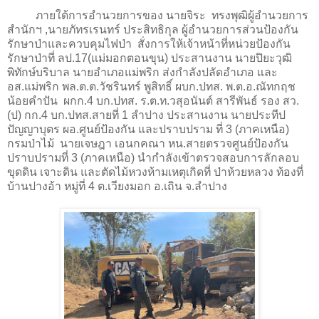
ภายใต้การอำนวยการของ นายจิระ ทรงพุฒิผู้อำนวยการ
สำนักฯ ,นายภัทรเรนทร์ ประสิทธิกุล ผู้อำนวยการส่วนป้องกัน
รักษาป่าและควบคุมไฟป่า สั่งการให้เจ้าหน้าที่หน่วยป้องกัน
รักษาป่าที่ ลป.17(แม่มอกตอนขุน) ประสานงาน นายปิยะวุฒิ
พิทักษ์บริบาล นายอำเภอแม่พริก ส่งกำลังปลัดอำเภอ และ
อส.แม่พริก พล.ต.ต.วัชรินทร์ พูสิทธิ์ ผบก.ปทส. พ.ต.อ.ณัทกฤช
น้อยคำปัน ผกก.4 บก.ปทส. ร.ต.ท.วสุอนันต์ สารีพันธ์ รอง สว.
(ป) กก.4 บก.ปทส.สายที่ 1 ลำปาง ประสานงาน นายประทีป
ปัญญาบุตร ผอ.ศูนย์ป้องกัน และปราบปราม ที่ 3 (ภาคเหนือ)
กรมป่าไม้ นายเจษฎา เอนกคณา หน.สายตรวจศูนย์ป้องกัน
ปราบปรามที่ 3 (ภาคเหนือ) นำกำลังเข้าตรวจสอบการลักลอบ
ขุดดิน เจาะดิน และตัดไม้หวงห้ามเหตุเกิดที่ ป่าห้วยหลวง ท้องที่
บ้านปางอ้า หมู่ที่ 4 ต.เวียงมอก อ.เถิน จ.ลำปาง