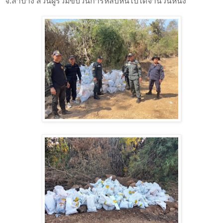
จ.ลำปาง ส่วนผู้ร่วมขบวนการหลบหนีไปได้จำนวนหนึ่ง