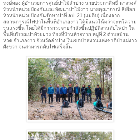
หงษ์ทอง ผู้อำนวยการศูนย์ป่าไม้ลำปาง นายประกาสิทธิ์ นางวงศ์
หัวหน้าหน่วยป้องกันและพัฒนาป่าไม้งาว นายคุณากรณ์ สีเผือก
หัวหน้าหน่วยป้องกันรักษาป่าที่ ลป. 21 (แม่ตีบ) เนื่องจาก
สถานการณ์ไฟป่าในพื้นที่อำเภองาว ได้มีแนวโน้มว่าจะทวีความ
รุนแรงขึ้น
โดยได้มีการกระจายกำลังขึ้นปฏิบัติงานดับไฟป่า ใน
พื้นที่บริเวณป่าห้วยม่วง ท้องที่บ้านห้วยทาก หมู่ที่ 2 ตำบลบ้าน
หวด อำเภองาว จังหวัดลำปาง ในเขตป่าสงวนแห่งชาติป่าแม่งาว
ฝั่งขวา จนสามารถดับไฟเสร็จสิ้น