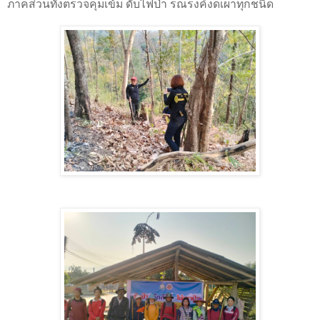
ภาคส่วนทั้งตรวจคุมเข้ม ดับไฟป่า รณรงค์งดเผาทุกชนิด