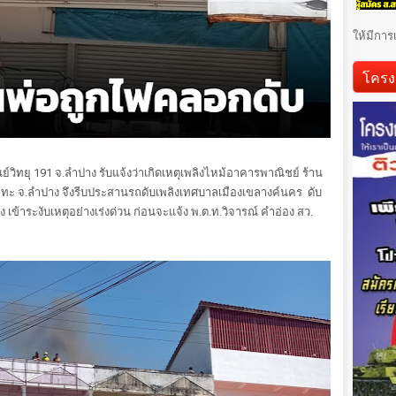
ให้มีการ
โครง
นย์วิทยุ 191 จ.ลำปาง รับแจ้งว่าเกิดเหตุเพลิงไหม้อาคารพาณิชย์ ร้าน
่ทะ จ.ลำปาง จึงรีบประสานรถดับเพลิงเทศบาลเมืองเขลางค์นคร ดับ
เข้าระงับเหตุอย่างเร่งด่วน ก่อนจะแจ้ง พ.ต.ท.วิจารณ์ คำอ่อง สว.