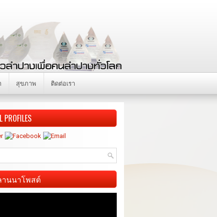
า
สุขภาพ
ติดต่อเรา
L PROFILES
ี ลานนาโพสต์