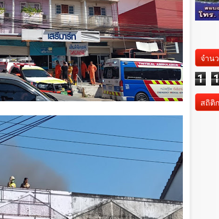
จำนว
1
สถิติ