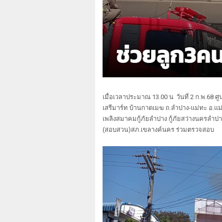
เมื่อเวลาประมาณ 13.00 น วันที่ 2 ก.พ.68 ศู
เสรีมาร์ท บ้านกาดเมฆ ถ.ลำปาง-แม่ทะ อ.แม
เพลิงสมาคมกู้ภัยลำปาง กู้ภัยสว่างนครลำปาง 
(สอบสวน)สภ.เขลางค์นคร ร่วมตรวจสอบ