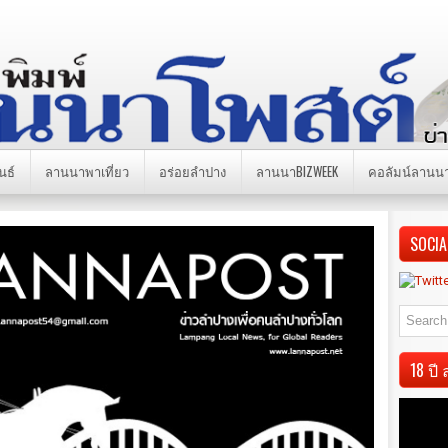
นธ์
ลานนาพาเที่ยว
อร่อยลำปาง
ลานนาBIZWEEK
คอลัมน์ลานน
SOCIA
18 ป