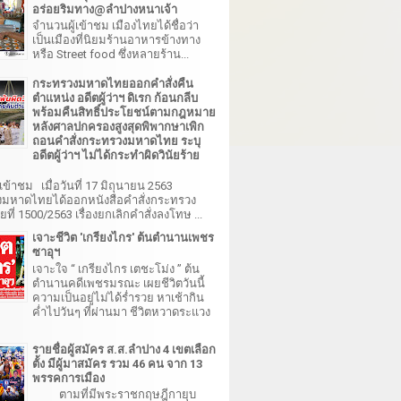
อร่อยริมทาง@ลำปางหนาเจ้า
จำนวนผู้เข้าชม เมืองไทยได้ชื่อว่า
เป็นเมืองที่นิยมร้านอาหารข้างทาง
หรือ Street food ซึ่งหลายร้าน...
กระทรวงมหาดไทยออกคำสั่งคืน
ตำแหน่ง อดีตผู้ว่าฯ ดิเรก ก้อนกลีบ
พร้อมคืนสิทธิ์ประโยชน์ตามกฎหมาย
หลังศาลปกครองสูงสุดพิพากษาเพิก
ถอนคำสั่งกระทรวงมหาดไทย ระบุ
อดีตผู้ว่าฯ ไม่ได้กระทำผิดวินัยร้าย
เข้าชม เมื่อวันที่ 17 มิถุนายน 2563
มหาดไทยได้ออกหนังสือคำสั่งกระทรวง
ี่ 1500/2563 เรื่องยกเลิกคำสั่งลงโทษ ...
เจาะชีวิต 'เกรียงไกร' ต้นตำนานเพชร
ซาอุฯ
เจาะใจ “ เกรียงไกร เตชะโม่ง ” ต้น
ตำนานคดีเพชรมรณะ เผยชีวิตวันนี้
ความเป็นอยู่ไม่ได้ร่ำรวย หาเช้ากิน
ค่ำไปวันๆ ที่ผ่านมา ชีวิตหวาดระแวง
รายชื่อผู้สมัคร ส.ส.ลำปาง 4 เขตเลือก
ตั้ง มีผู้มาสมัคร รวม 46 คน จาก 13
พรรคการเมือง
ตามที่มีพระราชกฤษฎีกายุบ