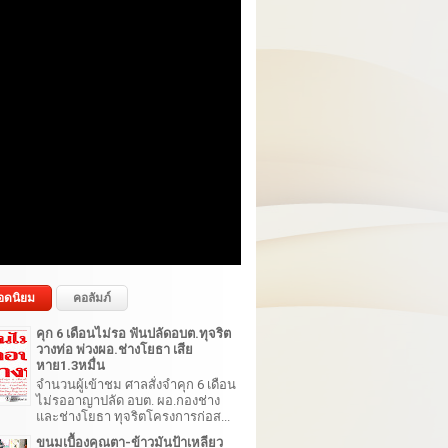
อดนิยม
คอลัมภ์
คุก 6 เดือนไม่รอ ฟันปลัดอบต.ทุจริต
วางท่อ พ่วงผอ.ช่างโยธา เสีย
หาย1.3หมื่น
จำนวนผู้เข้าชม ศาลสั่งจำคุก 6 เดือน
ไม่รออาญาปลัด อบต. ผอ.กองช่าง
และช่างโยธา ทุจริตโครงการก่อส...
ขนมเบื้องคุณตา-ข้าวมันป้าเหลียว