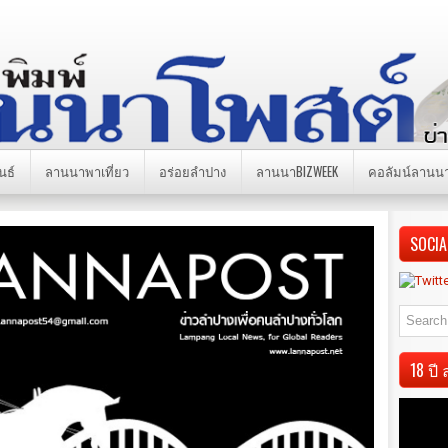
นธ์
ลานนาพาเที่ยว
อร่อยลำปาง
ลานนาBIZWEEK
คอลัมน์ลานน
SOCIA
18 ป