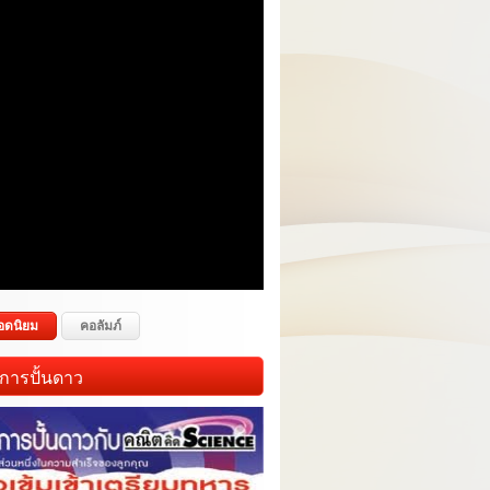
อดนิยม
คอลัมภ์
การปั้นดาว