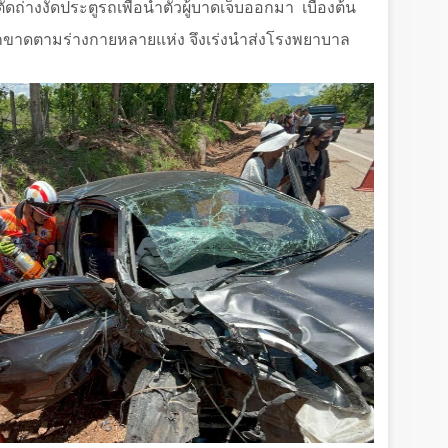
่องตัดถ่างงัดประตูรถเพื่อนำตัวผู้บาดเจ็บออกมา
เบื้องต้น
ลฉีกขาดตามร่างกายหลายแห่ง จึงเร่งนำส่งโรงพยาบาล