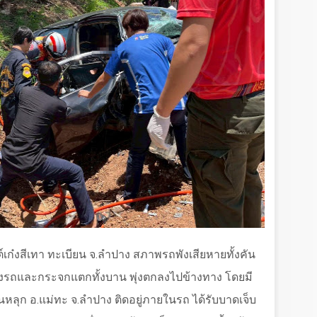
นต์เก๋งสีเทา ทะเบียน จ.ลำปาง สภาพรถพังเสียหายทั้งคัน
รถและกระจกแตกทั้งบาน พุ่งตกลงไปข้างทาง โดยมี
นหลุก อ.แม่ทะ จ.ลำปาง ติดอยู่ภายในรถ ได้รับบาดเจ็บ