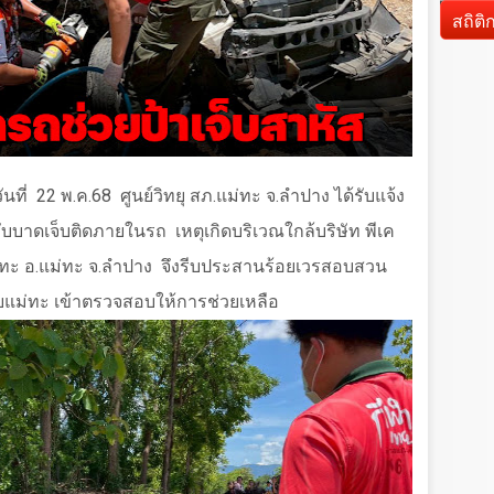
d
สถิติ
ันที่
22
พ.ค.
68
ศูนย์วิทยุ สภ.แม่ทะ จ.ลำปาง ได้รับแจ้ง
ด้รับบาดเจ็บติดภายในรถ
เหตุเกิดบริเวณใกล้บริษัท พีเค
่ทะ อ.แม่ทะ จ.ลำปาง
จึงรีบประสานร้อยเวรสอบสวน
ัยแม่ทะ เข้าตรวจสอบให้การช่วยเหลือ