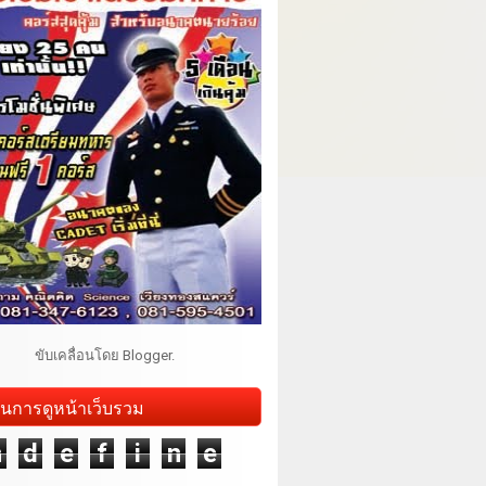
ขับเคลื่อนโดย
Blogger
.
นการดูหน้าเว็บรวม
n
d
e
f
i
n
e