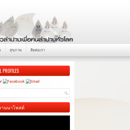
า
สุขภาพ
ติดต่อเรา
L PROFILES
ี ลานนาโพสต์