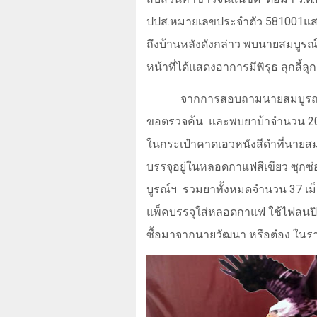
ปปส.หมายเลขประจำตัว 581001แสดง
ถึงบ้านหลังดังกล่าว พบนายสมบูรณ์
หน้าที่ได้แสดงอาการมีพิรุธ ลุกลี้ลุ
จากการสอบถามนายสมบูรณ์ร
ขอตรวจค้น
และพบยาบ้าจำนวน
2
ในกระเป๋าคาดเอวหนังสีดำที่นายส
บรรจุอยู่ในหลอดกาแฟสีเขียว ซุก
บูรณ์ฯ
รวมยาทั้งหมดจำนวน 37 เม
แพ็คบรรจุใส่หลอดกาแฟ ใช้ไฟลนปิ
ซื้อมาจากนายวัฒนา หรือต๋อง ใน