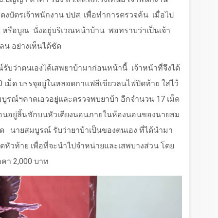
บัตรเจ้าพนักงาน ปปส. เพื่อทำการตรวจค้น
เมื่อไป
 หรือบูณ
นั่งอยู่บริเวณหน้าบ้าน
พอทราบว่าเป็นเจ้า
กลน อย่างเห็นได้ชัด
ับว่าตนเองได้เสพยาบ้ามาก่อนหน้านี้
เจ้าหน้าที่จึงได้
0
เม็ด บรรจุอยู่ในหลอดกาแฟสีเขียวลนไฟปิดท้าย ใส่ไว้
มบูรณ์ฯคาดเอวอยู่และตรวจพบยาบ้า อีกจำนวน
17
เม็ด
ซ่อนอยู่ลิ้นชักบนหัวเตียงนอนภายในห้องนอนของนายสม
็ด
นายสมบูรณ์ รับว่ายาบ้าเป็นของตนเอง ที่ได้นำมา
ดหัวท้าย เพื่อที่จะนำไปจำหน่ายและเสพบางส่วน โดย
ราคา
2,000
บาท