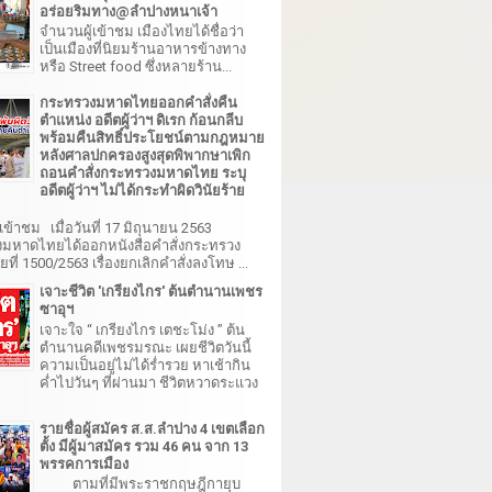
อร่อยริมทาง@ลำปางหนาเจ้า
จำนวนผู้เข้าชม เมืองไทยได้ชื่อว่า
เป็นเมืองที่นิยมร้านอาหารข้างทาง
หรือ Street food ซึ่งหลายร้าน...
กระทรวงมหาดไทยออกคำสั่งคืน
ตำแหน่ง อดีตผู้ว่าฯ ดิเรก ก้อนกลีบ
พร้อมคืนสิทธิ์ประโยชน์ตามกฎหมาย
หลังศาลปกครองสูงสุดพิพากษาเพิก
ถอนคำสั่งกระทรวงมหาดไทย ระบุ
อดีตผู้ว่าฯ ไม่ได้กระทำผิดวินัยร้าย
เข้าชม เมื่อวันที่ 17 มิถุนายน 2563
มหาดไทยได้ออกหนังสือคำสั่งกระทรวง
ี่ 1500/2563 เรื่องยกเลิกคำสั่งลงโทษ ...
เจาะชีวิต 'เกรียงไกร' ต้นตำนานเพชร
ซาอุฯ
เจาะใจ “ เกรียงไกร เตชะโม่ง ” ต้น
ตำนานคดีเพชรมรณะ เผยชีวิตวันนี้
ความเป็นอยู่ไม่ได้ร่ำรวย หาเช้ากิน
ค่ำไปวันๆ ที่ผ่านมา ชีวิตหวาดระแวง
รายชื่อผู้สมัคร ส.ส.ลำปาง 4 เขตเลือก
ตั้ง มีผู้มาสมัคร รวม 46 คน จาก 13
พรรคการเมือง
ตามที่มีพระราชกฤษฎีกายุบ