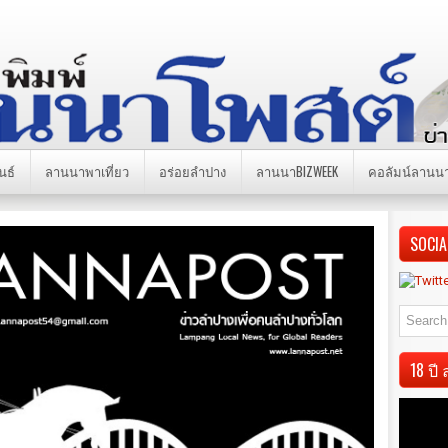
นธ์
ลานนาพาเที่ยว
อร่อยลำปาง
ลานนาBIZWEEK
คอลัมน์ลานน
SOCIA
18 ป