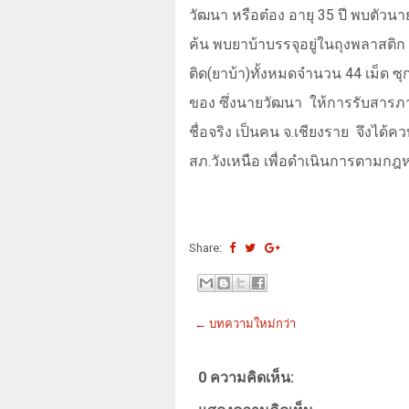
วัฒนา หรือต๋อง อายุ
35
ปี พบตัวนา
ค้น พบยาบ้าบรรจุอยู่ในถุงพลาสติก 
ติด(ยาบ้า)ทั้งหมดจำนวน 44 เม็ด ซ
ของ ซึ่งนายวัฒนา
ให้การรับสารภ
ชื่อจริง เป็นคน จ.เชียงราย
จึงได้ค
สภ.วังเหนือ เพื่อดำเนินการตามก
Share:
← บทความใหม่กว่า
0 ความคิดเห็น: