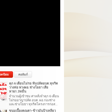
อดนิยม
คอลัมภ์
คุก 6 เดือนไม่รอ ฟันปลัดอบต.ทุจริต
วางท่อ พ่วงผอ.ช่างโยธา เสีย
หาย1.3หมื่น
จำนวนผู้เข้าชม ศาลสั่งจำคุก 6 เดือน
ไม่รออาญาปลัด อบต. ผอ.กองช่าง
และช่างโยธา ทุจริตโครงการก่อส...
ขนมเบื้องคุณตา-ข้าวมันป้าเหลียว