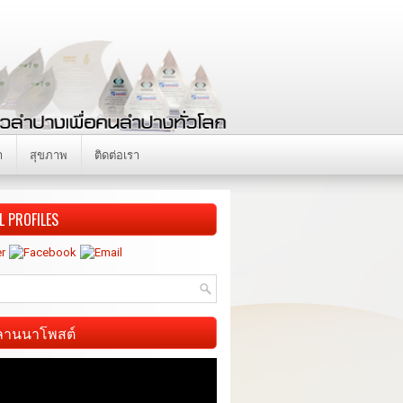
า
สุขภาพ
ติดต่อเรา
L PROFILES
ี ลานนาโพสต์