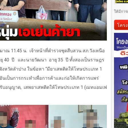
ให้มีการ
โครง
มาณ 11.45 น.
เจ้าหน้าที่ตำรวจชุดสืบสวน สภ.วังเหนือ
ยุ 40
ปี
และนายวัฒนา
อายุ 35
ปี ทั้งสองเป็นราษฎร
 จังหวัดลำปาง ในข้อหา
“
มียาเสพติดให้โทษประเภท 1
นเป็นการกระทำเพื่อการค้าและก่อให้เกิดการแพร่
รับอนุญาต
,
เสพยาเสพติดให้โทษประเภท 1 (เมทแอมเฟ