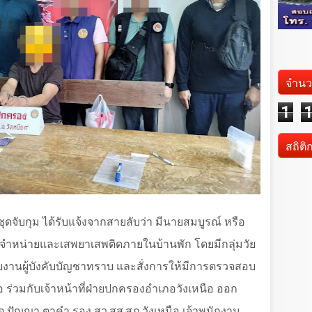
จำนว
1
สถิติ
จชุดจับกุม ได้รับแจ้งจากสายลับว่า มีนายสมบูรณ์ หรือ
จำหน่ายและเสพยาเสพติดภายในบ้านพัก โดยมีกลุ่มวัย
ายงานผู้บังคับบัญชาทราบ และสั่งการให้มีการตรวจสอบ
ือ ร่วมกับเจ้าหน้าที่ฝ่ายปกครองอำเภอวังเหนือ ออก
.อ.ปัญญา ตาคำ รอง สว.สส.สภ.วังเหนือ เจ้าพนักงาน