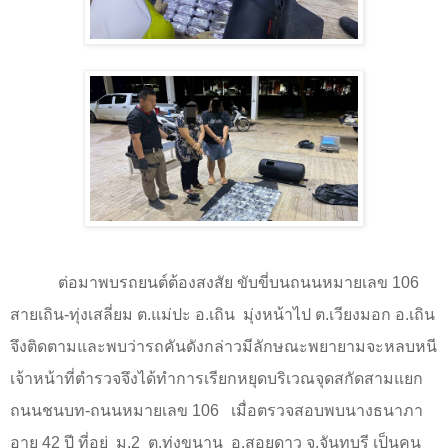
ต่อมาพบรถยนต์ต้องสงสัย ขับขี่บนถนนหมายเลข 106
สายเถิน-ทุ่งเสลี่ยม ต.แม่ปะ อ.เถิน
มุ่งหน้าไป ต.เวียงมอก อ.เถิน
จึงติดตามและพบว่ารถคันดังกล่าวมีลักษณะพยายามจะหลบหนี
เจ้าหน้าที่ตำรวจจึงได้ทำการเรียกหยุดบริเวณจุดสกัดสามแยก
ถนนชนบท-ถนนหมายเลข 106
เมื่อตรวจสอบพบนางธนาภา
อายุ 42 ปี ที่อยู่
ม.2
ต.ทุ่งขนาน
อ.สอยดาว จ.จันทบุรี เป็นคน