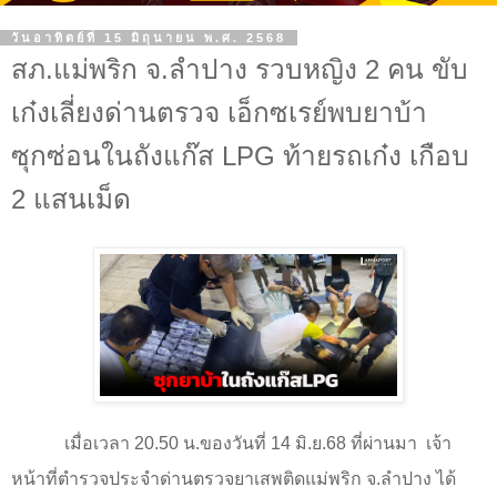
วันอาทิตย์ที่ 15 มิถุนายน พ.ศ. 2568
สภ.แม่พริก จ.ลำปาง รวบหญิง 2 คน ขับ
เก๋งเลี่ยงด่านตรวจ เอ็กซเรย์พบยาบ้า
ซุกซ่อนในถังแก๊ส LPG ท้ายรถเก๋ง เกือบ
2 แสนเม็ด
เมื่อเวลา 20.50 น.ของวันที่
14
มิ.ย
.68
ที่ผ่านมา
เจ้า
หน้าที่ตำรวจประจำด่านตรวจยาเสพติดแม่พริก จ.ลำปาง ได้