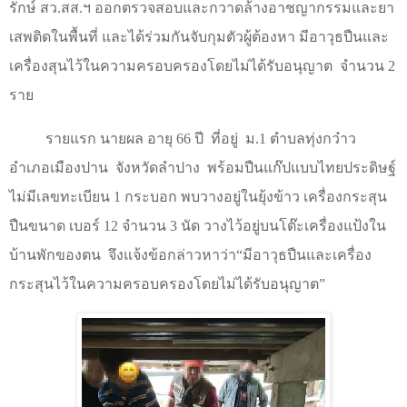
รักษ์ สว.สส.ฯ ออกตรวจสอบและกวาดล้างอาชญากรรมและยา
เสพติดในพื้นที่ และได้ร่วมกันจับกุมตัวผู้ต้องหา มีอาวุธปืนและ
เครื่องสุนไว้ในความครอบครองโดยไม่ได้รับอนุญาต
จำนวน
2
ราย
รายแรก นายผล อายุ
66
ปี
ที่อยู่
ม.
1
ตำบลทุ่งกว๋าว
อำเภอเมืองปาน
จังหวัดลำปาง
พร้อมปืนแก๊ปแบบไทยประดิษฐ์
ไม่มีเลขทะเบียน
1
กระบอก พบวางอยู่ในยุ้งข้าว เครื่องกระสุน
ปืนขนาด เบอร์
12
จำนวน
3
นัด วางไว้อยู่บนโต๊ะเครื่องแป้งใน
บ้านพักของตน
จึงแจ้งข้อกล่าวหาว่า
“
มีอาวุธปืนและเครื่อง
กระสุนไว้ในความครอบครองโดยไม่ได้รับอนุญาต
”