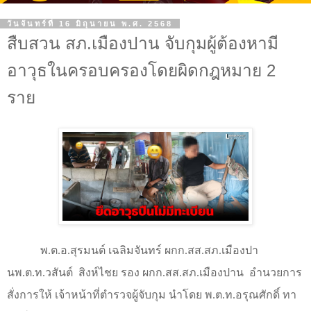
วันจันทร์ที่ 16 มิถุนายน พ.ศ. 2568
สืบสวน สภ.เมืองปาน จับกุมผู้ต้องหามี
อาวุธในครอบครองโดยผิดกฎหมาย 2
ราย
พ.ต.อ.สุรมนต์ เฉลิมจันทร์ ผกก.สส.สภ.เมืองปา
นพ.ต.ท.วสันต์
สิงห์ไชย รอง ผกก.สส.สภ.เมืองปาน
อำนวยการ
สั่งการให้ เจ้าหน้าที่ตำรวจผู้จับกุม นำโดย พ.ต.ท.อรุณศักดิ์ ทา