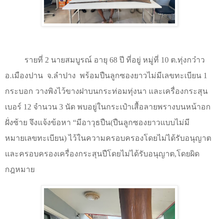
รายที่
2
นายสมบูรณ์ อายุ
68
ปี ที่อยู่ หมู่ที่
10
ต.ทุ่งกว๋าว
อ.เมืองปาน
จ.ลำปาง
พร้อมปืนลูกซองยาวไม่มีเลขทะเบียน
1
กระบอก วางพิงไว้ขางฝาบนกระท่อมทุ่งนา และเครื่องกระสุน
เบอร์
12
จำนวน
3
นัด พบอยู่ในกระเป๋าเสื้อลายพรางบนหน้าอก
ฝั่งซ้าย จึงแจ้งข้อหา
“
มีอาวุธปืน(ปืนลูกซองยาวแบบไม่มี
หมายเลขทะเบียน) ไว้ในความครอบครองโดยไม่ได้รับอนุญาต
และครอบครองเครื่องกระสุนปืโดยไม่ได้รับอนุญาต
,
โดยผิด
กฎหมาย